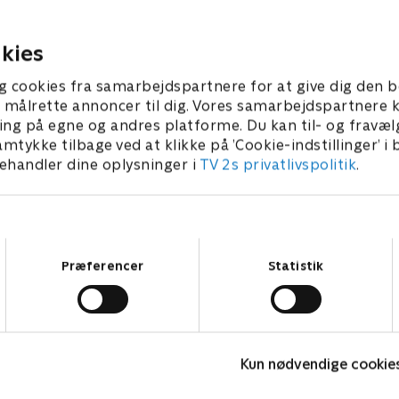
er, der gør ham rasende. En
forsvare en rig klient, der ik
ænkes for overdosering.
så uskyldig i sagen om mor
hans kone.
kies
 • 40 min
1. juli 2021 • 40 min
g cookies fra samarbejdspartnere for at give dig den b
l at målrette annoncer til dig. Vores samarbejdspartner
ing på egne og andres platforme. Du kan til- og fravæl
amtykke tilbage ved at klikke på ’Cookie-indstillinger’ i
handler dine oplysninger i
TV 2s privatlivspolitik
.
Samtykkevalg
Præferencer
Statistik
Happy fucking Pride
F
Kun nødvendige cookie
Drama • 1 sæsoner
D