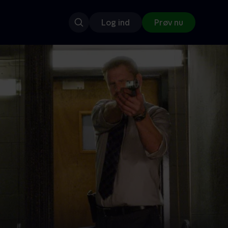
Log ind
Prøv nu