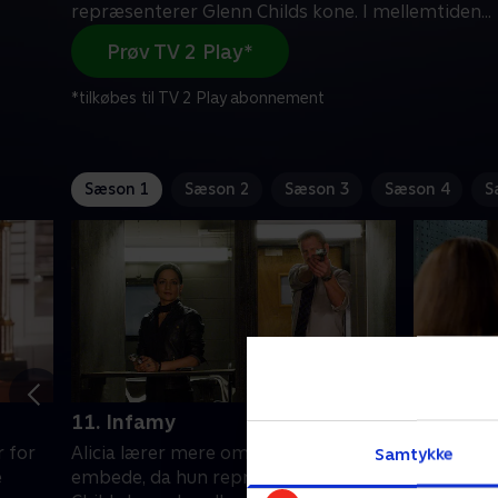
repræsenterer Glenn Childs kone. I mellemtiden
...
Prøv TV 2 Play*
*tilkøbes til TV 2 Play abonnement
Sæson 1
Sæson 2
Sæson 3
Sæson 4
S
11. Infamy
12. Paink
 for
Alicia lærer mere om Peters mistede
Alicia og
Samtykke
e
embede, da hun repræsenterer Glenn
virkeligt 