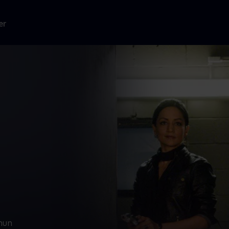
er
hun