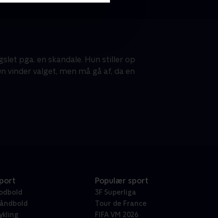
slet pga. en skandale. Hun stiller op
un vinder valget, men må gå af, da en
port
Populær sport
odbold
3F Superliga
åndbold
Tour de France
ykling
FIFA VM 2026