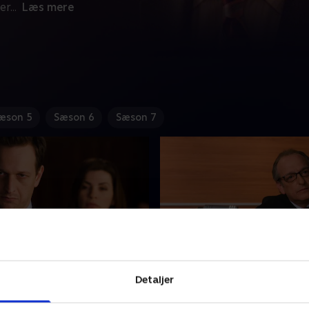
er
...
Læs mere
æson 5
Sæson 6
Sæson 7
t
18. Doubt
Detaljer
tidig retssal sætte op på et
Alicia og Will prøver at fors
 og Alicia og Will kæmper
universitetsstuderende der e