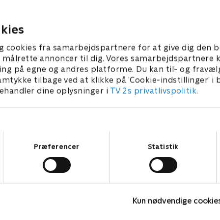
i Nyholm og et
for at have dræbt sin sorori
gsselskab, der nægter at
mens hun sov på sovemedic
r en operation.
kies
 • 42 min
1. juli 2021 • 40 min
g cookies fra samarbejdspartnere for at give dig den b
l at målrette annoncer til dig. Vores samarbejdspartner
ing på egne og andres platforme. Du kan til- og fravæl
amtykke tilbage ved at klikke på ’Cookie-indstillinger’ i
handler dine oplysninger i
TV 2s privatlivspolitik
.
Samtykkevalg
Præferencer
Statistik
Happy fucking Pride
F
Kun nødvendige cookie
Drama • 1 sæsoner
D