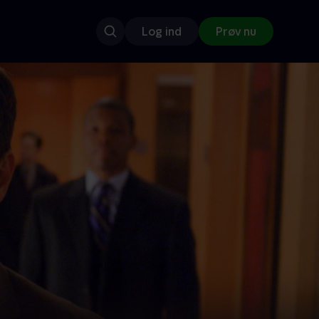
Log ind
Prøv nu