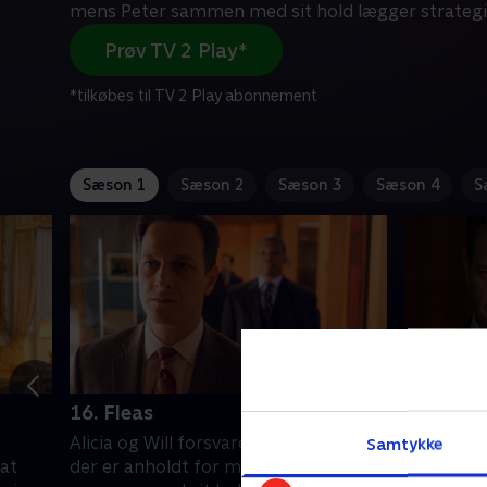
mens Peter sammen med sit hold lægger strategi
Prøv TV 2 Play*
*tilkøbes til TV 2 Play abonnement
Sæson 1
Sæson 2
Sæson 3
Sæson 4
S
16. Fleas
17. Hear
Alicia og Will forsvarer en advokat,
En midler
Samtykke
at
der er anholdt for mord, mens Peter
hospital,