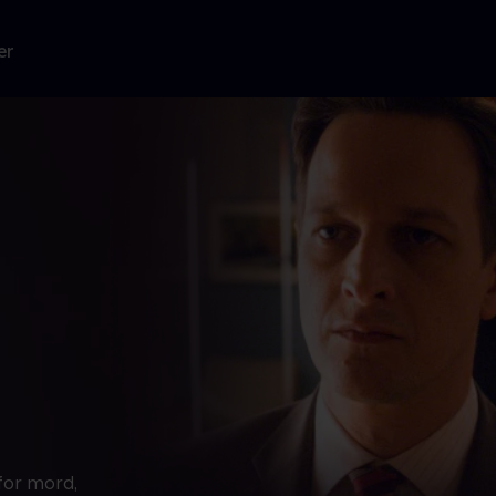
er
 for mord,