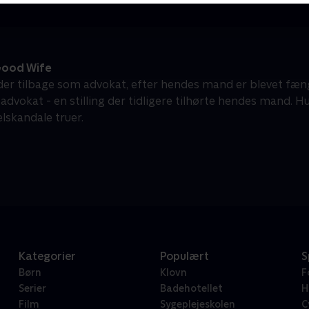
ood Wife
nder tilbage som advokat, efter hendes mand er blevet fæng
advokat - en stilling der tidligere tilhørte hendes mand. H
lskandale truer.
Kategorier
Populært
S
Børn
Klovn
F
Serier
Badehotellet
H
Film
Sygeplejeskolen
C