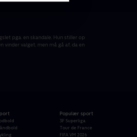
slet pga. en skandale. Hun stiller op
un vinder valget, men må gå af, da en
port
Populær sport
odbold
3F Superliga
åndbold
Tour de France
ykling
FIFA VM 2026