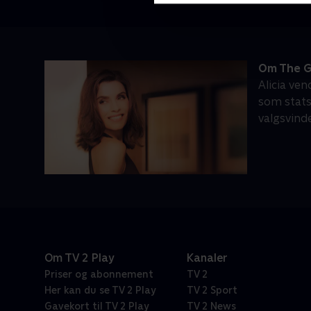
Om The G
Alicia ve
som stats
valgsvinde
Om TV 2 Play
Kanaler
Priser og abonnement
TV 2
Her kan du se TV 2 Play
TV 2 Sport
Gavekort til TV 2 Play
TV 2 News