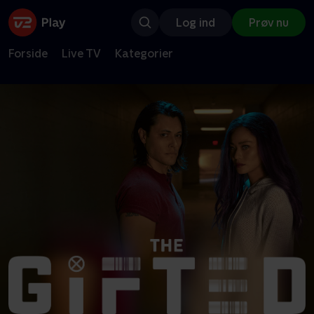
Log ind
Prøv nu
Forside
Live TV
Kategorier