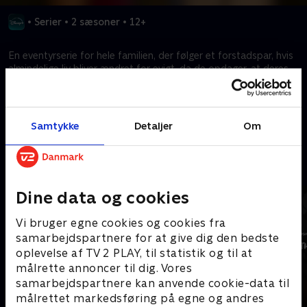
•
Serier
•
2 sæsoner
•
12+
En eventyrserie for hele familien, der følger et forstadspar, hvis
almindelige liv bliver ændret for evigt, da de opdager, at deres
teenagebørn besidder mutant-kræfter.
Kræver tilkøb
Samtykke
Detaljer
Om
Mere indhold fra Disney+
Dine data og cookies
Vi bruger egne cookies og cookies fra
samarbejdspartnere for at give dig den bedste
oplevelse af TV 2 PLAY, til statistik og til at
målrette annoncer til dig. Vores
samarbejdspartnere kan anvende cookie-data til
målrettet markedsføring på egne og andres