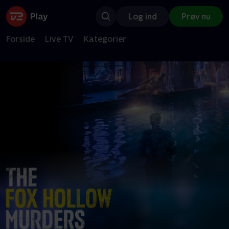
Log ind
Prøv nu
Forside
Live TV
Kategorier