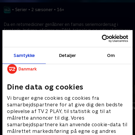
•
Serier
•
2 sæsoner
•
16+
Da en retsmediciner genåbner en famøs seriemordersag i
forstads-Indiana, afslører ny DNA-teknologi og vidneafsløringer
dystre hemmeligheder.
Kræver tilkøb
Samtykke
Detaljer
Om
Mere indhold fra Disney+
Dine data og cookies
Vi bruger egne cookies og cookies fra
samarbejdspartnere for at give dig den bedste
oplevelse af TV 2 PLAY, til statistik og til at
målrette annoncer til dig. Vores
samarbejdspartnere kan anvende cookie-data til
målrettet markedsføring på egne og andres