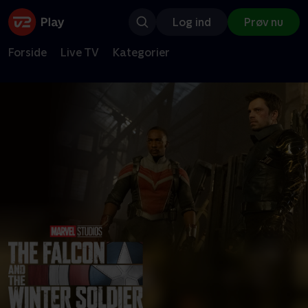
Log ind
Prøv nu
Forside
Live TV
Kategorier