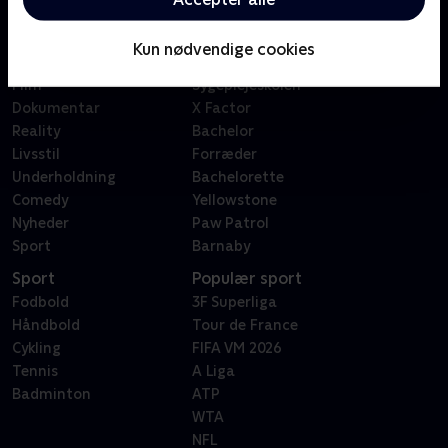
Kategorier
Populært
Børn
Klovn
Kun nødvendige cookies
Serier
Badehotellet
Film
Sygeplejeskolen
Dokumentar
X Factor
Reality
Bachelor
Livsstil
Forræder
Underholdning
Bachelorette
Comedy
Yellowstone
Nyheder
Paw Patrol
Sport
Barnaby
Sport
Populær sport
Fodbold
3F Superliga
Håndbold
Tour de France
Cykling
FIFA VM 2026
Tennis
A Liga
Badminton
ATP
WTA
NFL