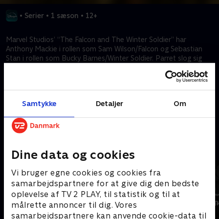
•
Serier
•
1 sæson
•
12+
Marvel Studios’ “The Falcon and The Winter Soldier” har
Anthony Mackie i rollen som Sam Wilson/Falcon og Sebastian
Stan i rollen som Bucky Barnes/Winter Soldier. Parret slog sig
sammen i slutningen af “Avengers: Endgame” og drager nu ud i
verden på et eventyr, der vil sætte både deres evner og deres
tålmodighed på prøve.
Samtykke
Detaljer
Om
Kræver tilkøb
Mere indhold fra Disney+
Dine data og cookies
Vi bruger egne cookies og cookies fra
samarbejdspartnere for at give dig den bedste
oplevelse af TV 2 PLAY, til statistik og til at
målrette annoncer til dig. Vores
samarbejdspartnere kan anvende cookie-data til