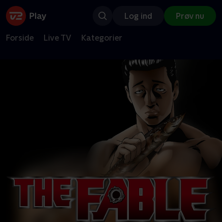
Log ind
Prøv nu
Forside
Live TV
Kategorier