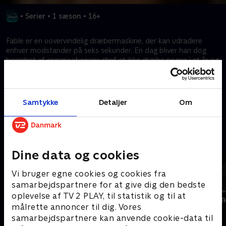
•
Serier
•
1 sæson
•
16+
Fable er en uovervindelig dræbermaskine, der kan udradere
enhver modstander på seks sekunder. En dag bliver han dog
beordret af organisationens chef at ikke dræbe nogen i et år og
leve et almindeligt liv. Således begynder Fables seje,
humoristiske og lettere excentriske pause på et år fra at dræbe.
Samtykke
Detaljer
Om
Kræver tilkøb
Mere indhold fra Disney+
Dine data og cookies
Vi bruger egne cookies og cookies fra
samarbejdspartnere for at give dig den bedste
oplevelse af TV 2 PLAY, til statistik og til at
målrette annoncer til dig. Vores
samarbejdspartnere kan anvende cookie-data til