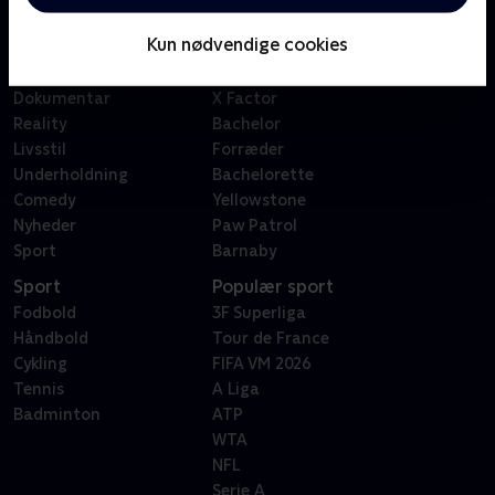
Børn
Klovn
Kun nødvendige cookies
Serier
Badehotellet
Film
Sygeplejeskolen
Dokumentar
X Factor
Reality
Bachelor
Livsstil
Forræder
Underholdning
Bachelorette
Comedy
Yellowstone
Nyheder
Paw Patrol
Sport
Barnaby
Sport
Populær sport
Fodbold
3F Superliga
Håndbold
Tour de France
Cykling
FIFA VM 2026
Tennis
A Liga
Badminton
ATP
WTA
NFL
Serie A