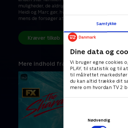
muligheder, de aldrig havde kunnet forestille sig. Ch
Heidi og Marc gør, hvad de kan, for at forblive tæ
mens de forsøger at tilpasse sig livet i Hollywood.
Samtykke
Kræver tilkøb
Dine data og coo
Vi bruger egne cookies o
Mere indhold fra Disney+
PLAY, til statistik og ti
til målrettet markedsfør
du kan altid trække dit s
mere om hvordan TV 2 be
Nødvendig