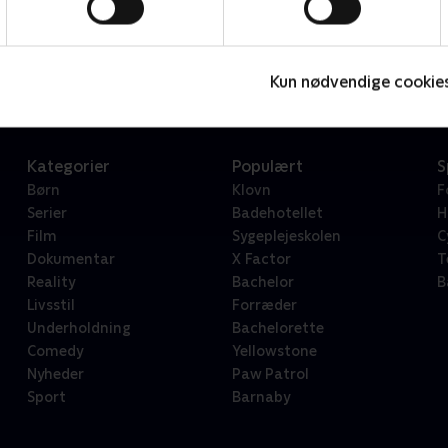
Star Wars: Visions Presents - The Ninth Jedi
L
Serier • 1 sæsoner
2
Kun nødvendige cookie
Kategorier
Populært
S
Børn
Klovn
F
Serier
Badehotellet
H
Film
Sygeplejeskolen
C
Dokumentar
X Factor
T
Reality
Bachelor
B
Livsstil
Forræder
Underholdning
Bachelorette
Comedy
Yellowstone
Nyheder
Paw Patrol
Sport
Barnaby