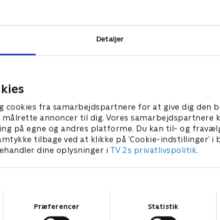
arli, Dixie,
t på hinanden,
Detaljer
kies
g cookies fra samarbejdspartnere for at give dig den b
l at målrette annoncer til dig. Vores samarbejdspartner
ing på egne og andres platforme. Du kan til- og fravæl
amtykke tilbage ved at klikke på ’Cookie-indstillinger’ i
handler dine oplysninger i
TV 2s privatlivspolitik
.
Samtykkevalg
Præferencer
Statistik