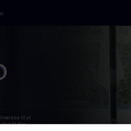
er
lværelse til at
 dag til den
ringer og