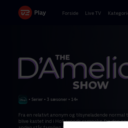
Forside
Live TV
Kategori
•
Serier
•
3 sæsoner
•
14+
Fra en relativt anonym og tilsyneladende normal ti
blive kastet ind i Hollywoods rampelys fra den ene
anden står familien D'Amelio over for nye udford