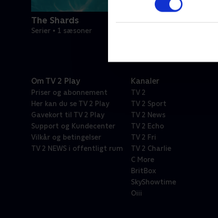
The Shards
Serier • 1 sæsoner
Om TV 2 Play
Kanaler
Priser og abonnement
TV 2
Her kan du se TV 2 Play
TV 2 Sport
Gavekort til TV 2 Play
TV 2 News
Support og Kundecenter
TV 2 Echo
Vilkår og betingelser
TV 2 Fri
TV 2 NEWS i offentligt rum
TV 2 Charlie
C More
BritBox
SkyShowtime
Oiii