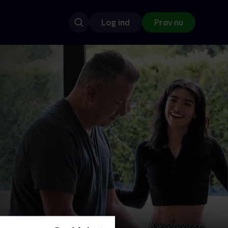
Log ind
Prøv nu