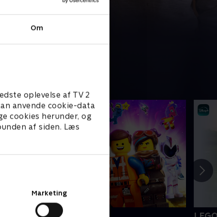
Om
edste oplevelse af TV 2
e kan anvende cookie-data
ge cookies herunder, og
 bunden af siden. Læs
Marketing
EGO filmen 2
LEGO