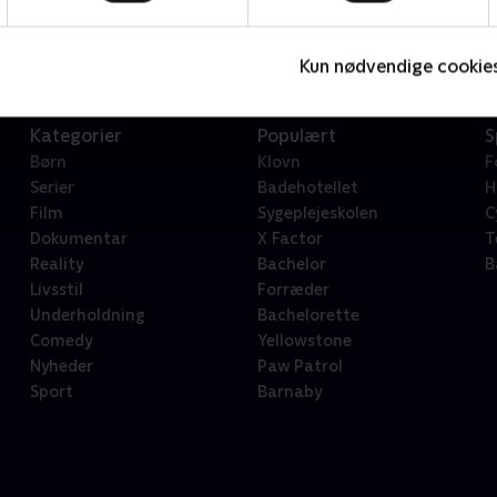
Serier • 1 sæsoner
2
Kun nødvendige cookie
Kategorier
Populært
S
Børn
Klovn
F
Serier
Badehotellet
H
Film
Sygeplejeskolen
C
Dokumentar
X Factor
T
Reality
Bachelor
B
Livsstil
Forræder
Underholdning
Bachelorette
Comedy
Yellowstone
Nyheder
Paw Patrol
Sport
Barnaby