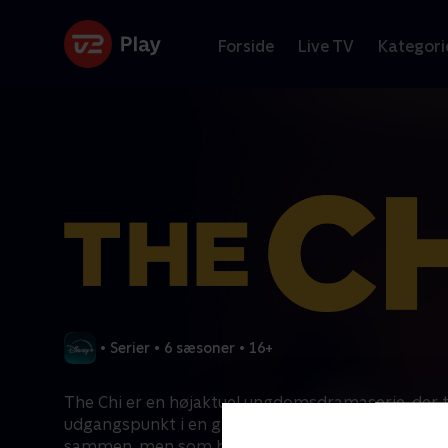
Forside
Live TV
Kategori
•
Serier
•
6 sæsoner
•
16+
The Chi er en højaktuel ungdomsdramaserie, der 
udgangspunkt i en gruppe borgere, der tilfældigt
sammen, men som bliver tæt forbundet af et fæll