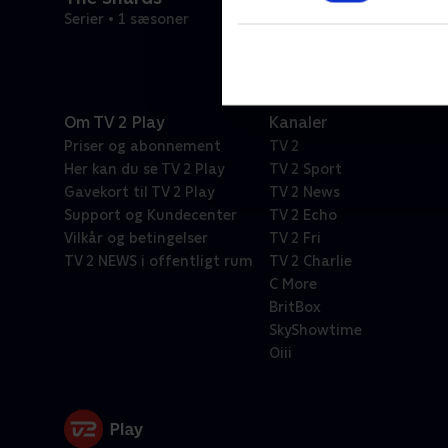
Serier • 1 sæsoner
Om TV 2 Play
Kanaler
Priser og abonnement
TV 2
Her kan du se TV 2 Play
TV 2 Sport
Gavekort til TV 2 Play
TV 2 News
Support og Kundecenter
TV 2 Echo
Vilkår og betingelser
TV 2 Fri
TV 2 NEWS i offentligt rum
TV 2 Charlie
C More
BritBox
SkyShowtime
Oiii