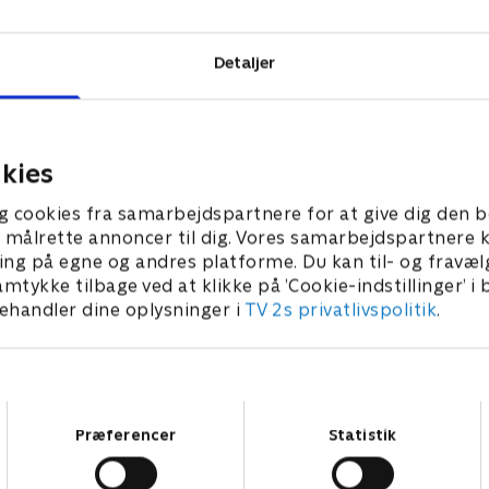
Detaljer
kies
g cookies fra samarbejdspartnere for at give dig den b
l at målrette annoncer til dig. Vores samarbejdspartner
ing på egne og andres platforme. Du kan til- og fravæl
amtykke tilbage ved at klikke på ’Cookie-indstillinger’ i
handler dine oplysninger i
TV 2s privatlivspolitik
.
Samtykkevalg
Præferencer
Statistik
Star Wars: Visions Presents - The Ninth Jedi
L