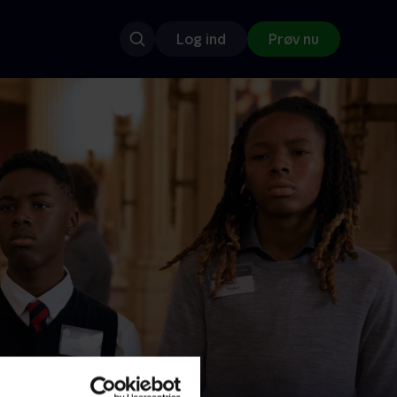
Log ind
Prøv nu