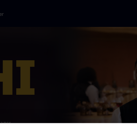
er
tager
 knyttes
es behov for