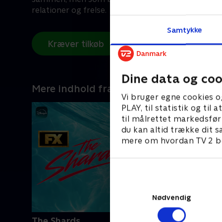
relationer og frelse.
Samtykke
Kræver tilkøb
Dine data og coo
Mere indhold fra Disney+
Vi bruger egne cookies o
PLAY, til statistik og ti
til målrettet markedsfør
du kan altid trække dit s
mere om hvordan TV 2 be
Nødvendig
The Shards