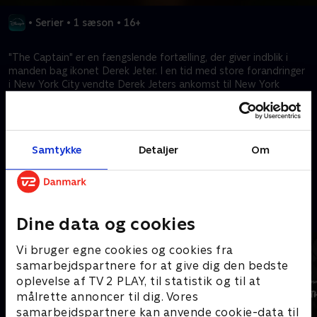
•
Serier
•
1 sæson
•
16+
"The Captain" er en fængslende fortælling, der giver indblik i
manden bag ikonet Derek Jeter. I en tid med store forandringer
i New York City vendte Derek Jeters ankomst til New York
Yankees et franchise i knæ til klubbens vante plads på
baseballens top. Mens Derek skabte en karriere, der var Hall of
Fame værdig, formede hans andet hjem ham som en mand.
Dereks vindermentalitet krævede et personligt offer, der
Samtykke
Detaljer
Om
forhindrede både fans og modstandere i at lære manden i
nålestriberne at kende.
Kræver tilkøb
Mere indhold fra Disney+
Dine data og cookies
Vi bruger egne cookies og cookies fra
samarbejdspartnere for at give dig den bedste
oplevelse af TV 2 PLAY, til statistik og til at
målrette annoncer til dig. Vores
samarbejdspartnere kan anvende cookie-data til