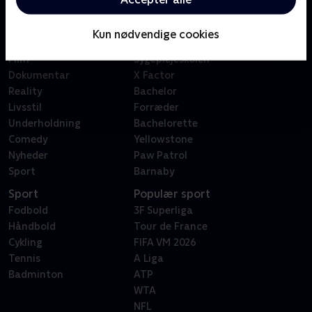
Kategorier
Populært
Børn
Klovn
Kun nødvendige cookies
Serier
Badehotellet
Film
Sygeplejeskolen
Dokumentar
X Factor
Reality
Bachelor
Livsstil
Forræder
Underholdning
Bachelorette
Comedy
Yellowstone
Nyheder
Paw Patrol
Sport
Barnaby
Sport
Populær sport
Fodbold
3F Superliga
Håndbold
Tour de France
Cykling
FIFA VM 2026
Tennis
A Liga
Badminton
ATP
WTA
NFL