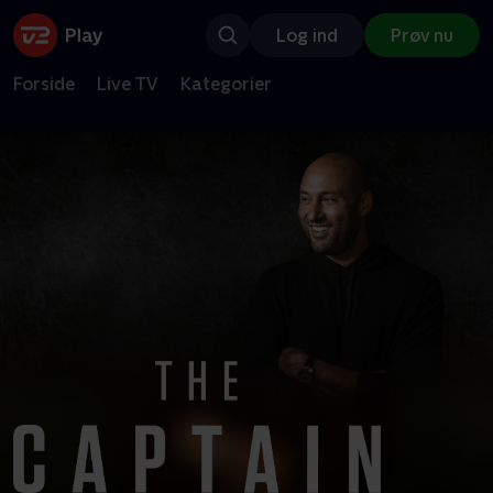
Log ind
Prøv nu
Forside
Live TV
Kategorier