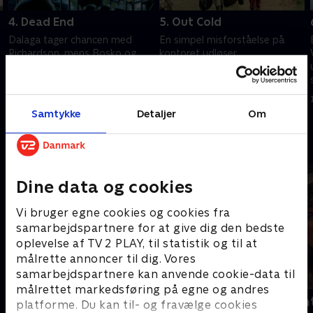
4. Dead End
5. Out Cold
Dalaga tager chancen med
En simpel misforståelse på
Richardson, mens Bosko og
kontoret udløser
Henry drøfter taktik i
alarmklokkerne i Chicken Coop,
kriserummet, og Owen tager
mens Bosko sætter
en dyb vejrtrækning.
spørgsmålstegn ved Henrys
29. juni 2026 • 46 min
6. juli 2026 • 44 min
motiver.
Samtykke
Detaljer
Om
Andre så også
Dine data og cookies
Vi bruger egne cookies og cookies fra
samarbejdspartnere for at give dig den bedste
oplevelse af TV 2 PLAY, til statistik og til at
målrette annoncer til dig. Vores
samarbejdspartnere kan anvende cookie-data til
målrettet markedsføring på egne og andres
The Hunting Party
Trigger Poin
platforme. Du kan til- og fravælge cookies