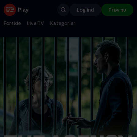
Log ind
Prøv nu
Forside
Live TV
Kategorier