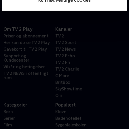
spionage.
Om TV 2 Play
Kanaler
Priser og abonnement
TV 2
Her kan du se TV 2 Play
TV 2 Sport
Gavekort til TV 2 Play
TV 2 News
Support og
TV 2 Echo
Kundecenter
TV 2 Fri
Vilkår og betingelser
TV 2 Charlie
TV 2 NEWS i offentligt
C More
rum
BritBox
SkyShowtime
Oiii
Kategorier
Populært
Børn
Klovn
Serier
Badehotellet
Film
Sygeplejeskolen