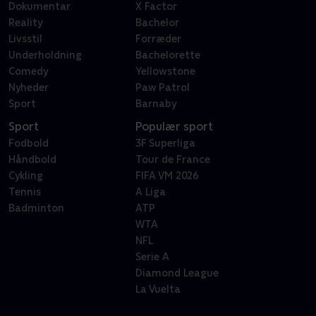
Dokumentar
X Factor
Reality
Bachelor
Livsstil
Forræder
Underholdning
Bachelorette
Comedy
Yellowstone
Nyheder
Paw Patrol
Sport
Barnaby
Sport
Populær sport
Fodbold
3F Superliga
Håndbold
Tour de France
Cykling
FIFA VM 2026
Tennis
A Liga
Badminton
ATP
WTA
NFL
Serie A
Diamond League
La Vuelta