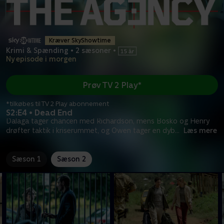
Kræver SkyShowtime
Krimi & Spænding
•
2 sæsoner
•
Ny episode i morgen
Prøv TV 2 Play*
*tilkøbes til TV 2 Play abonnement
S2:E4 • Dead End
Dalaga tager chancen med Richardson, mens Bosko og Henry
drøfter taktik i kriserummet, og Owen tager en dyb
...
Læs mere
Sæson 1
Sæson 2