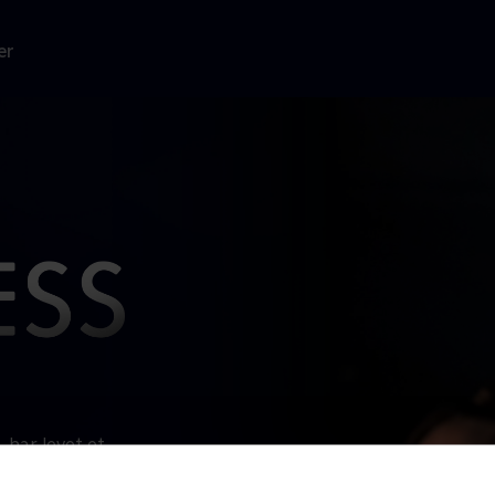
er
 har levet et
n berømmelse,
t i et eventyr