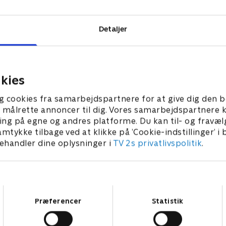
Detaljer
kies
g cookies fra samarbejdspartnere for at give dig den b
l at målrette annoncer til dig. Vores samarbejdspartner
ing på egne og andres platforme. Du kan til- og fravæl
amtykke tilbage ved at klikke på ’Cookie-indstillinger’ i
handler dine oplysninger i
TV 2s privatlivspolitik
.
Samtykkevalg
Præferencer
Statistik
Star Wars: Visions Presents - The Ninth Jedi
L