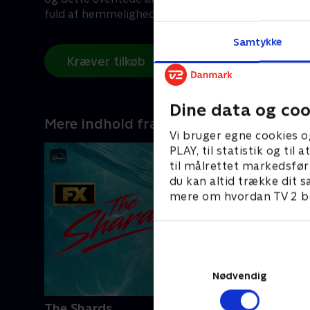
fuld af hemmeligheder.
Samtykke
Kræver tilkøb
Dine data og coo
Mere indhold fra Disney+
Vi bruger egne cookies o
PLAY, til statistik og ti
til målrettet markedsfør
du kan altid trække dit s
mere om hvordan TV 2 be
Nødvendig
The Shards