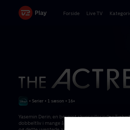
Forside
Live TV
Kategori
•
Serier
•
1 sæson
•
16+
Yasemin Derin, en berømt skuespillerinde i Tyrkiet,
dobbeltliv i mange år. Yasemin skjuler sig bag si
og dette uventede andet liv trækker hende ind mid