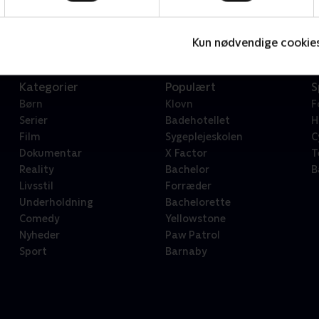
Serier • 1 sæsoner
2
Kun nødvendige cookie
Kategorier
Populært
S
Børn
Klovn
F
Serier
Badehotellet
H
Film
Sygeplejeskolen
C
Dokumentar
X Factor
T
Reality
Bachelor
B
Livsstil
Forræder
Underholdning
Bachelorette
Comedy
Yellowstone
Nyheder
Paw Patrol
Sport
Barnaby