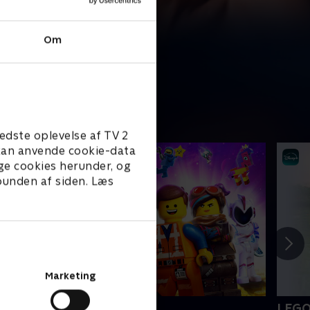
Om
edste oplevelse af TV 2
e kan anvende cookie-data
ge cookies herunder, og
 bunden af siden. Læs
Marketing
EGO filmen 2
LEGO