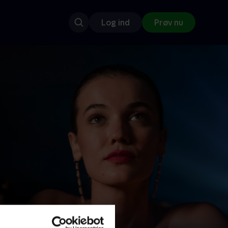
Log ind
Prøv nu