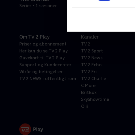
Serier • 1 sæsoner
Om TV 2 Play
Kanaler
Priser og abonnement
TV 2
Her kan du se TV 2 Play
TV 2 Sport
Gavekort til TV 2 Play
TV 2 News
Support og Kundecenter
TV 2 Echo
Vilkår og betingelser
TV 2 Fri
TV 2 NEWS i offentligt rum
TV 2 Charlie
C More
BritBox
SkyShowtime
Oiii