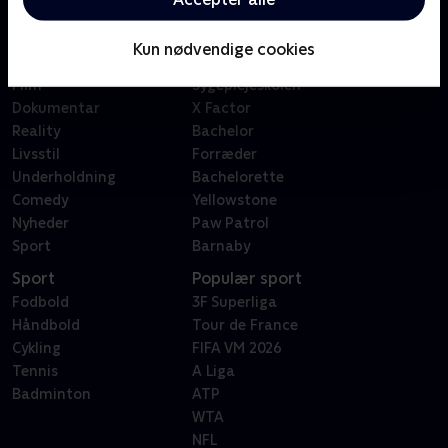
Kategorier
Populært
Børn
Klovn
Kun nødvendige cookies
Serier
Badehotellet
Film
Sygeplejeskolen
Dokumentar
X Factor
Reality
Bachelor
Livsstil
Forræder
Underholdning
Bachelorette
Comedy
Yellowstone
Nyheder
Paw Patrol
Sport
Barnaby
Sport
Populær sport
Fodbold
3F Superliga
Håndbold
Tour de France
Cykling
FIFA VM 2026
Tennis
A Liga
Badminton
ATP
WTA
NFL