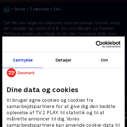
•
Serier
•
3 sæsoner
•
16+
Tell Me Lies følger et voldsomt, men berusende forhold, mens
det udspiller sig i løbet af 8 år. Da Lucy Albright og Stephen
DeMarco mødes på college, er de i den formative alder, hvor
tilsyneladende trivielle valg fører til uigenkaldelige konsekvenser.
De indleder hurtigt en vanedannende affære, der for altid vil
ændre ikke kun deres liv, men livet for alle omkring dem.
Samtykke
Detaljer
Om
Kræver tilkøb
Mere indhold fra Disney+
Dine data og cookies
Vi bruger egne cookies og cookies fra
samarbejdspartnere for at give dig den bedste
oplevelse af TV 2 PLAY, til statistik og til at
målrette annoncer til dig. Vores
samarbejdspartnere kan anvende cookie-data til