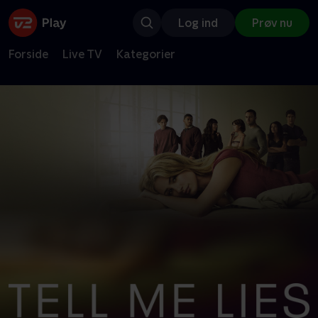
Log ind
Prøv nu
Forside
Live TV
Kategorier