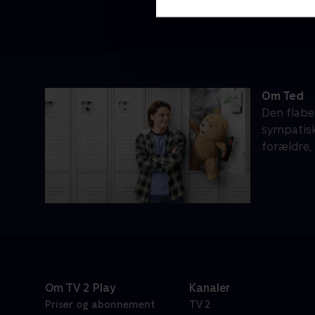
Om Ted
Den flabe
sympatisk
forældre, 
Om TV 2 Play
Kanaler
Priser og abonnement
TV 2