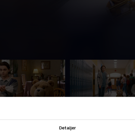
Night
8. He’s Gotta Have It
rtodokse juleønske går i
Skoleåret nærmer sig sin afs
Detaljer
e. Det vender totalt op og
og John har fundet ud af, at