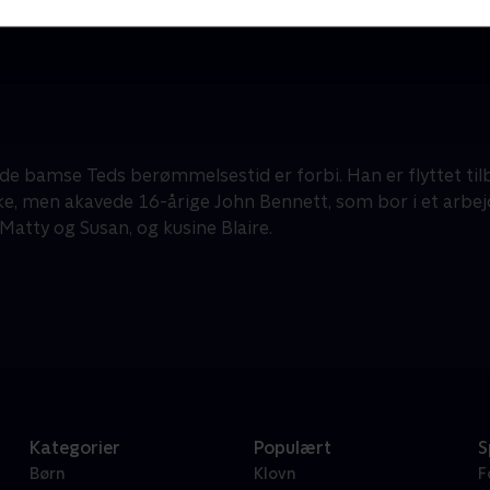
de bamse Teds berømmelsestid er forbi. Han er flyttet tilb
e, men akavede 16-årige John Bennett, som bor i et arbe
Matty og Susan, og kusine Blaire.
Kategorier
Populært
S
Børn
Klovn
F