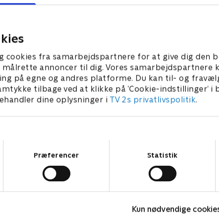
nnett-familiens dynamik
den sidste jomfru på skolen.
hjælpe John med at miste 
24 • 42 min
11. april 2024 • 40 min
kies
g cookies fra samarbejdspartnere for at give dig den b
l at målrette annoncer til dig. Vores samarbejdspartner
ing på egne og andres platforme. Du kan til- og fravæl
amtykke tilbage ved at klikke på ’Cookie-indstillinger’ i
handler dine oplysninger i
TV 2s privatlivspolitik
.
Samtykkevalg
Præferencer
Statistik
Robssons (dansk tale)
B
Kun nødvendige cookie
Komedie • 1 sæsoner
K