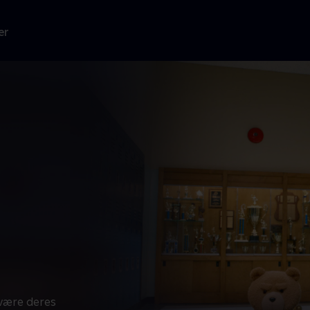
er
 være deres