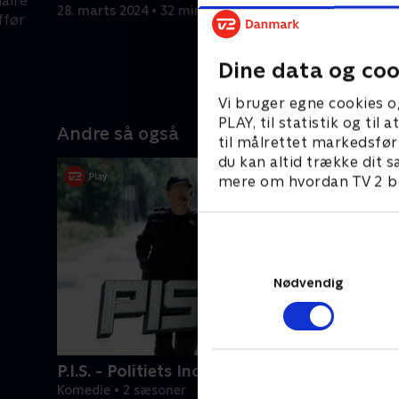
laire
ned på Be
28. marts 2024 • 32 min
ffør
4. april 20
Dine data og coo
Vi bruger egne cookies o
PLAY, til statistik og ti
Andre så også
til målrettet markedsfør
du kan altid trække dit s
mere om hvordan TV 2 be
Nødvendig
P.I.S. - Politiets IndsatsStyrke
Komedie • 2 sæsoner