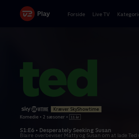
Forside
Live TV
Kategori
Kræver SkyShowtime
Komedie
•
2 sæsoner
•
S1:E6 • Desperately Seeking Susan
Blaire overbeviser Matty og Susan om at lade Ted