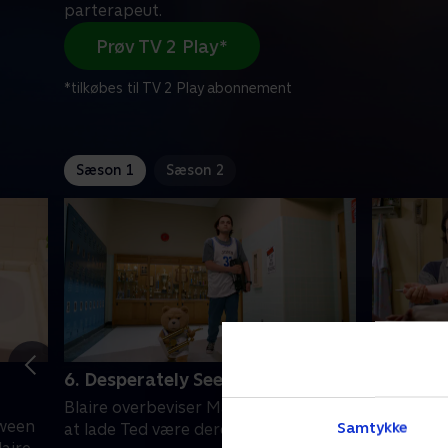
parterapeut.
Prøv TV 2 Play*
*tilkøbes til TV 2 Play abonnement
Sæson 1
Sæson 2
6. Desperately Seeking Susan
7. Loud 
Blaire overbeviser Matty og Susan om
Mattys uo
oween
Samtykke
at lade Ted være deres parterapeut.
opfyldels