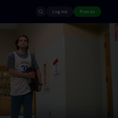
Log ind
Prøv nu