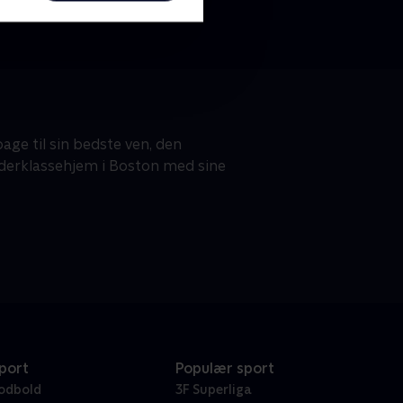
age til sin bedste ven, den
jderklassehjem i Boston med sine
port
Populær sport
odbold
3F Superliga