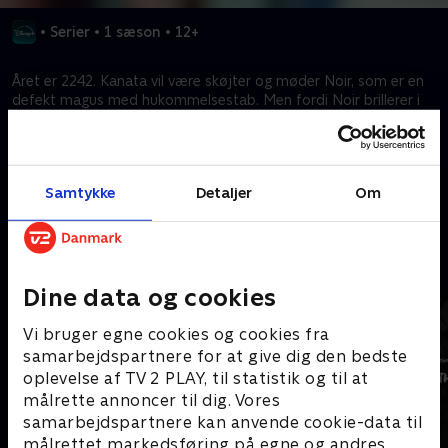
•
Serier
•
1 sæson
•
12+
Året er 2242. Kanata vil være skøjter og møder Noir, som er en
defekt magus med hukommelsestab. Men fordi Noir brillerer i
kamp mod enderne, bliver Kanata partner med hende og
opdager præcis, hvad det kræver at være skøjter.
Samtykke
Detaljer
Om
Kræver tilkøb
Mere indhold fra Disney+
Dine data og cookies
Vi bruger egne cookies og cookies fra
samarbejdspartnere for at give dig den bedste
oplevelse af TV 2 PLAY, til statistik og til at
målrette annoncer til dig. Vores
samarbejdspartnere kan anvende cookie-data til
målrettet markedsføring på egne og andres