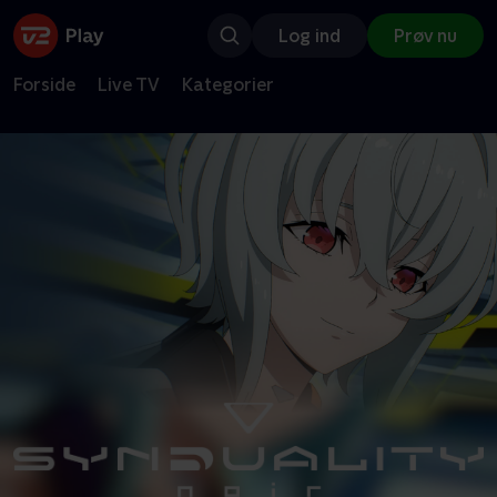
Log ind
Prøv nu
Forside
Live TV
Kategorier