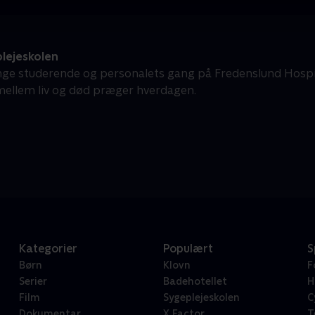
lejeskolen
nge studerende og personalets gang på Fredenslund Hospita
ellem liv og død præger hverdagen.
Kategorier
Populært
S
Børn
Klovn
F
Serier
Badehotellet
H
Film
Sygeplejeskolen
C
Dokumentar
X Factor
T