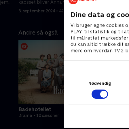
hjem
kaosset bliver Anna viklet ind i en
Fischer v
vanskelig opgave.
hun lyve f
8. september 2024 • 42 min
15. septem
Dine data og coo
Vi bruger egne cookies o
PLAY, til statistik og ti
Andre så også
til målrettet markedsfør
du kan altid trække dit s
mere om hvordan TV 2 be
Nødvendig
Badehotellet
Drama • 10 sæsoner