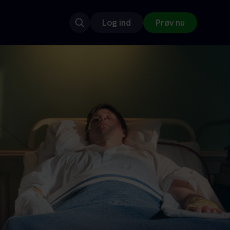
Log ind
Prøv nu