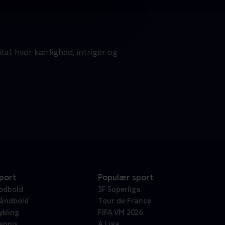
l, hvor kærlighed, intriger og
port
Populær sport
odbold
3F Superliga
åndbold
Tour de France
ykling
FIFA VM 2026
ennis
A Liga