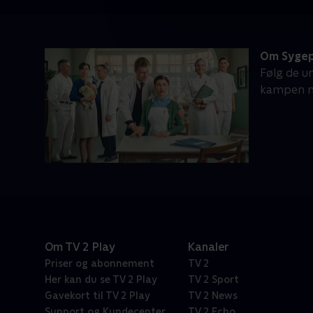
Om Sygep
Følg de u
kampen m
Om TV 2 Play
Kanaler
Priser og abonnement
TV 2
Her kan du se TV 2 Play
TV 2 Sport
Gavekort til TV 2 Play
TV 2 News
Support og Kundecenter
TV 2 Echo