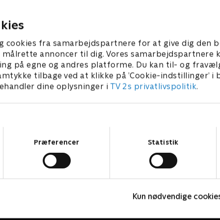
okser, men hvor længe kan
dybt frustreret over mande
or Ole?
opmærksomhedssyge.
ber 2024 • 42 min
22. september 2024 • 43 min
kies
g cookies fra samarbejdspartnere for at give dig den b
l at målrette annoncer til dig. Vores samarbejdspartner
ing på egne og andres platforme. Du kan til- og fravæl
amtykke tilbage ved at klikke på ’Cookie-indstillinger’ i
handler dine oplysninger i
TV 2s privatlivspolitik
.
Samtykkevalg
Præferencer
Statistik
Dag & nat
K
Kun nødvendige cookie
Drama • 2 sæsoner
K