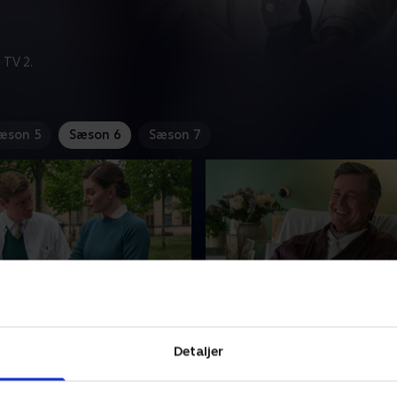
 TV 2.
æson 5
Sæson 6
Sæson 7
dens skygge
3. En bjørnetjeneste
plejeløfte kommer på prøve,
En kendt sangstemme fra G
Detaljer
mel plageånd bliver
er indlagt på Fredenslund, 
Annas interesse for doktor
er ikke imponeret. Han er 