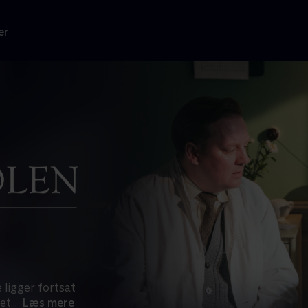
er
 ligger fortsat
et
...
Læs mere