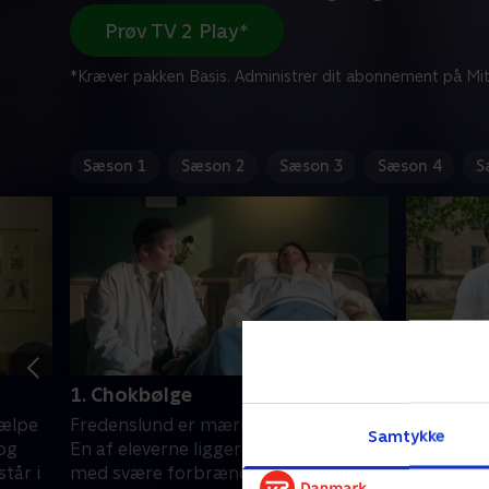
Prøv TV 2 Play*
*Kræver pakken Basis. Administrer dit abonnement på Mit
Sæson 1
Sæson 2
Sæson 3
Sæson 4
S
1. Chokbølge
2. Forti
jælpe
Fredenslund er mærket af branden.
Lis' syge
Samtykke
 og
En af eleverne ligger fortsat i koma
da en gam
står i
med svære forbrændinger, og midt i
indlagt. 