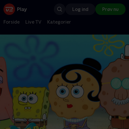
Log ind
Prøv nu
Forside
Live TV
Kategorier