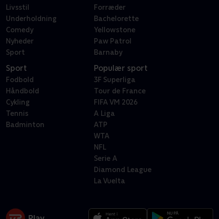
Livsstil
Forræder
Underholdning
Bachelorette
Comedy
Yellowstone
Nyheder
Paw Patrol
Sport
Barnaby
Sport
Populær sport
Fodbold
3F Superliga
Håndbold
Tour de France
Cykling
FIFA VM 2026
Tennis
A Liga
Badminton
ATP
WTA
NFL
Serie A
Diamond League
La Vuelta