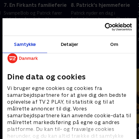
7. En Firkants familieferie
8. Patrick's hjemmeferie
l
SvampeBob og Patrick farer
Patrick nyder en dag i
vild på en familietur til
forkælelsens tegn, og Plankton
Australiens Great Barrier Reef.
ender på krydstogt med hr.
Krabbe.
19. september 2023 • 22 min
19. september 2023 • 22 min
Samtykke
Detaljer
Om
Andre så også
Dine data og cookies
Vi bruger egne cookies og cookies fra
samarbejdspartnere for at give dig den bedste
oplevelse af TV 2 PLAY, til statistik og til at
målrette annoncer til dig. Vores
samarbejdspartnere kan anvende cookie-data til
målrettet markedsføring på egne og andres
F for får
Spørg bælte
platforme. Du kan til- og fravælge cookies
herunder, og du kan altid trække dit samtykke
Børneserier • 5 sæsoner
Børneserier • 1