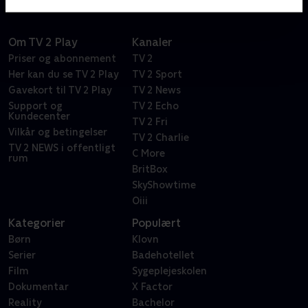
Om TV 2 Play
Kanaler
Priser og abonnement
TV 2
Her kan du se TV 2 Play
TV 2 Sport
Gavekort til TV 2 Play
TV 2 News
Support og
TV 2 Echo
Kundecenter
TV 2 Fri
Vilkår og betingelser
TV 2 Charlie
TV 2 NEWS i offentligt
C More
rum
BritBox
SkyShowtime
Oiii
Kategorier
Populært
Børn
Klovn
Serier
Badehotellet
Film
Sygeplejeskolen
Dokumentar
X Factor
Reality
Bachelor