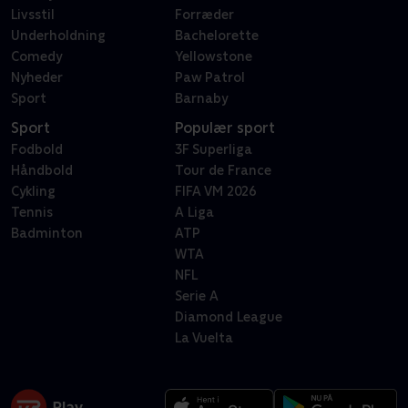
Livsstil
Forræder
Underholdning
Bachelorette
Comedy
Yellowstone
Nyheder
Paw Patrol
Sport
Barnaby
Sport
Populær sport
Fodbold
3F Superliga
Håndbold
Tour de France
Cykling
FIFA VM 2026
Tennis
A Liga
Badminton
ATP
WTA
NFL
Serie A
Diamond League
La Vuelta