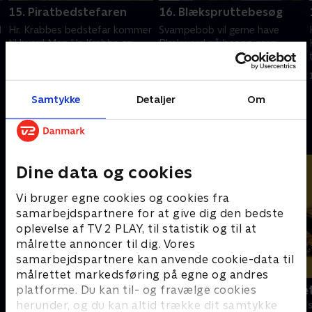
15. Piratbedstefaren
16. Blækspruttebesøg
l
Hr. Krabbes bedstefar kommer
Svampebob vil gerne have
til byen! Men Hr. Krabbe er
Blækward på besøg, men
nervøs, da hans piratbedstefar
Blækward vil ikke, da han har
tror, at han også er pirat.
det helt fint derhjemme.
18. januar 2022 • 22 min
18. januar 2022 • 22 min
Samtykke
Detaljer
Om
Andre så også
Dine data og cookies
Vi bruger egne cookies og cookies fra
samarbejdspartnere for at give dig den bedste
oplevelse af TV 2 PLAY, til statistik og til at
målrette annoncer til dig. Vores
samarbejdspartnere kan anvende cookie-data til
målrettet markedsføring på egne og andres
F for får
Spørg bælte
platforme. Du kan til- og fravælge cookies
herunder, og du kan altid trække dit samtykke
Børneserier • 5 sæsoner
Børneserier • 1