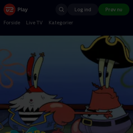
Log ind
Prøv nu
Forside
Live TV
Kategorier