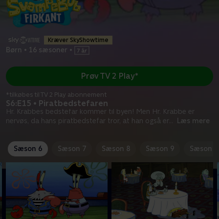
Kræver SkyShowtime
Børn
•
16 sæsoner
•
Prøv TV 2 Play*
*tilkøbes til TV 2 Play abonnement
S6:E15 • Piratbedstefaren
Hr. Krabbes bedstefar kommer til byen! Men Hr. Krabbe er
nervøs, da hans piratbedstefar tror, at han også er
...
Læs mere
Sæson 6
Sæson 7
Sæson 8
Sæson 9
Sæson 1