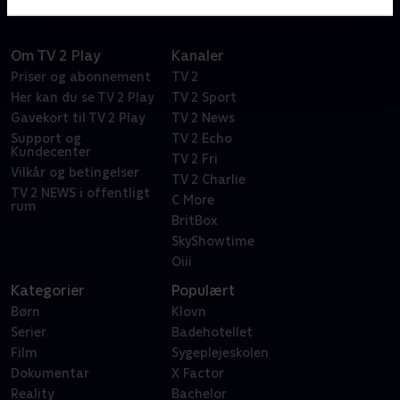
Om TV 2 Play
Kanaler
Priser og abonnement
TV 2
Her kan du se TV 2 Play
TV 2 Sport
Gavekort til TV 2 Play
TV 2 News
Support og
TV 2 Echo
Kundecenter
TV 2 Fri
Vilkår og betingelser
TV 2 Charlie
TV 2 NEWS i offentligt
C More
rum
BritBox
SkyShowtime
Oiii
Kategorier
Populært
Børn
Klovn
Serier
Badehotellet
Film
Sygeplejeskolen
Dokumentar
X Factor
Reality
Bachelor