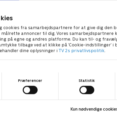
er mod hr. Krabbe. En
gør det muligt for ham at ski
m terroriserer
med hr. Krabbe.
den.
15. januar 2022 • 23 min
kies
 2023 • 23 min
g cookies fra samarbejdspartnere for at give dig den b
l at målrette annoncer til dig. Vores samarbejdspartner
ing på egne og andres platforme. Du kan til- og fravæl
amtykke tilbage ved at klikke på ’Cookie-indstillinger’ i
handler dine oplysninger i
TV 2s privatlivspolitik
.
Samtykkevalg
Præferencer
Statistik
Spørg bæltetasken
A
Kun nødvendige cookie
Børneserier • 1 sæsoner
B