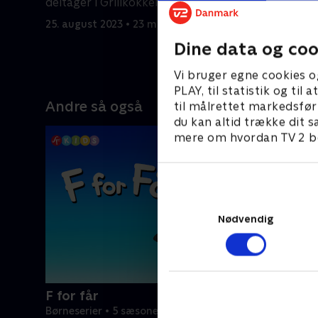
protester
deltager i Grillkokkelegene.
kæmpe or
25. august 2023 • 23 min
Bikinibun
Dine data og coo
25. august
Vi bruger egne cookies o
PLAY, til statistik og ti
Andre så også
til målrettet markedsfør
du kan altid trække dit s
mere om hvordan TV 2 be
Nødvendig
F for får
Børneserier • 5 sæsoner