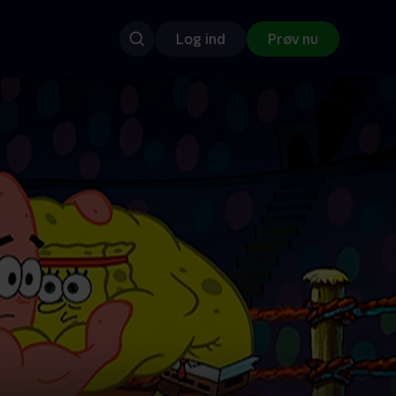
Log ind
Prøv nu