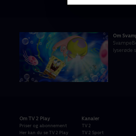
Om Svamp
SvampeBo
lyserøde 
Om TV 2 Play
Kanaler
Priser og abonnement
TV 2
Her kan du se TV 2 Play
TV 2 Sport