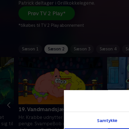
Patrick deltager i Grillkokkelegene.
Prøv TV 2 Play*
*tilkøbes til TV 2 Play abonnement
Sæson 1
Sæson 2
Sæson 3
Sæson 4
S
19. Vandmandsjægeren
20. Blæ
strejker
et
Hr. Krabbe udnytter vandmænd for
Samtykke
Blækward
sig til
penge. SvampeBob og Patrick