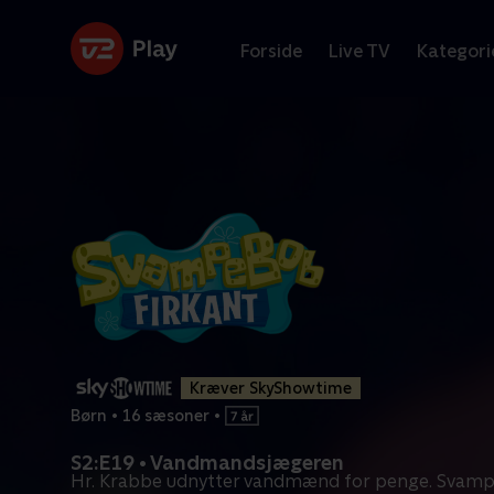
Forside
Live TV
Kategori
Kræver SkyShowtime
Børn
•
16 sæsoner
•
S2:E19 • Vandmandsjægeren
Hr. Krabbe udnytter vandmænd for penge. Svam