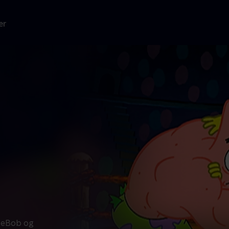
er
peBob og