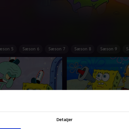
æson 5
Sæson 6
Sæson 7
Sæson 8
Sæson 9
S
kward og SvampeBob
1. Algerne er grønnere p
anden side
Detaljer
 og SvampeBob
Plankton har en ny opfindel