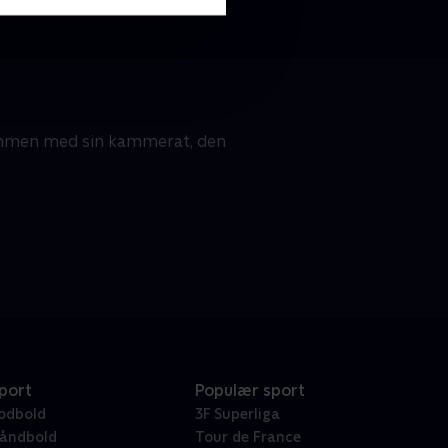
ammen med sin kammerat, den
port
Populær sport
odbold
3F Superliga
åndbold
Tour de France