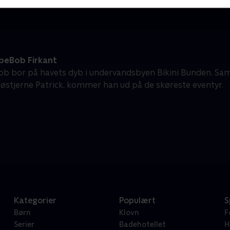
eBob Firkant
b bor på havets dyb i undervandsbyen Bikini Bunden. S
søstjerne Patrick, kommer han ud på de skøreste eventyr.
Kategorier
Populært
S
Børn
Klovn
F
Serier
Badehotellet
H