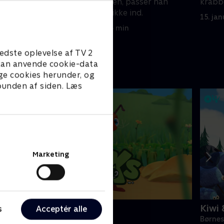
fte liv
være med i klubben, passer han
krabb
bogstaveligt talt ikke ind.
15. ja
15. januar 2022 • 23 min
edste oplevelse af TV 2
e kan anvende cookie-data
ge cookies herunder, og
 bunden af siden. Læs
Marketing
ntiks
Kiwi 
s
Acceptér alle
ørneserier • 2 sæsoner
Børnes