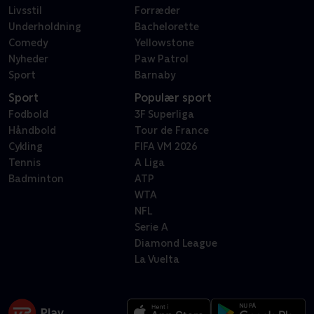
Livsstil
Forræder
Underholdning
Bachelorette
Comedy
Yellowstone
Nyheder
Paw Patrol
Sport
Barnaby
Sport
Populær sport
Fodbold
3F Superliga
Håndbold
Tour de France
Cykling
FIFA VM 2026
Tennis
A Liga
Badminton
ATP
WTA
NFL
Serie A
Diamond League
La Vuelta