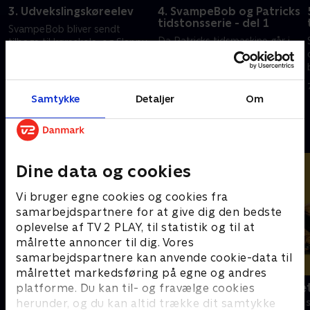
3. Udvekslingskøreelev
4. SvampeBob og Patricks
tidstonsserie - del 1
SvampeBob bliver sendt
Da Patricks tidsmaskine går i
tilbage til køreskole, og Slappy
stykker, bliver SvampeBobs
bringer uhygge til Den
historie pludselig omskrevet af
Knasende Krabbe.
tidsrejsende ballademagere.
7. februar 2026 • 22 min
Samtykke
Detaljer
Om
7. februar 2026 • 22 min
Andre så også
Dine data og cookies
Vi bruger egne cookies og cookies fra
samarbejdspartnere for at give dig den bedste
oplevelse af TV 2 PLAY, til statistik og til at
målrette annoncer til dig. Vores
samarbejdspartnere kan anvende cookie-data til
målrettet markedsføring på egne og andres
F for får
Spørg bælte
platforme. Du kan til- og fravælge cookies
herunder, og du kan altid trække dit samtykke
Børneserier • 5 sæsoner
Børneserier • 1