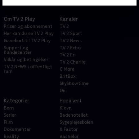
Om TV 2 Play
Kanaler
Priser og abonnement
TV 2
Her kan du se TV 2 Play
TV 2 Sport
Gavekort til TV 2 Play
TV 2 News
Support og
TV 2 Echo
Kundecenter
TV 2 Fri
Vilkår og betingelser
TV 2 Charlie
TV 2 NEWS i offentligt
C More
rum
BritBox
SkyShowtime
Oiii
Kategorier
Populært
Børn
Klovn
Serier
Badehotellet
Film
Sygeplejeskolen
Dokumentar
X Factor
Reality
Bachelor