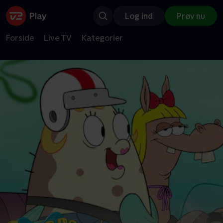
Log ind
Prøv nu
Forside
Live TV
Kategorier