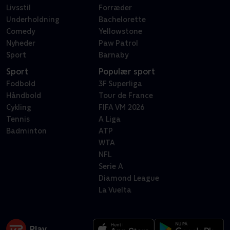
Livsstil
Forræder
Underholdning
Bachelorette
Comedy
Yellowstone
Nyheder
Paw Patrol
Sport
Barnaby
Sport
Populær sport
Fodbold
3F Superliga
Håndbold
Tour de France
Cykling
FIFA VM 2026
Tennis
A Liga
Badminton
ATP
WTA
NFL
Serie A
Diamond League
La Vuelta