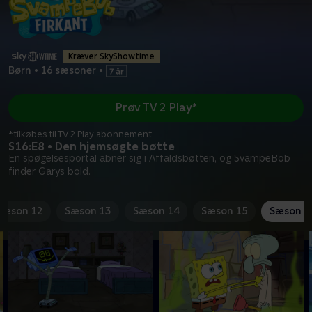
Kræver SkyShowtime
Børn
•
16 sæsoner
•
Prøv TV 2 Play*
*tilkøbes til TV 2 Play abonnement
S16:E8 • Den hjemsøgte bøtte
En spøgelsesportal åbner sig i Affaldsbøtten, og SvampeBob
finder Garys bold.
Sæson 12
Sæson 13
Sæson 14
Sæson 15
Sæson 1