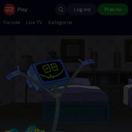
Log ind
Prøv nu
Forside
Live TV
Kategorier