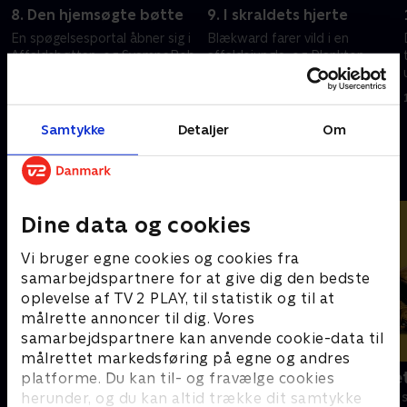
8. Den hjemsøgte bøtte
9. I skraldets hjerte
En spøgelsesportal åbner sig i
Blækward farer vild i en
Affaldsbøtten, og SvampeBob
affaldsjungle, og Plankton
finder Garys bold.
bliver fanget under en
hemmelig mission.
16. maj 2026 • 22 min
16. maj 2026 • 22 min
Samtykke
Detaljer
Om
Andre så også
Dine data og cookies
Vi bruger egne cookies og cookies fra
samarbejdspartnere for at give dig den bedste
oplevelse af TV 2 PLAY, til statistik og til at
målrette annoncer til dig. Vores
samarbejdspartnere kan anvende cookie-data til
målrettet markedsføring på egne og andres
F for får
Spørg bælte
platforme. Du kan til- og fravælge cookies
herunder, og du kan altid trække dit samtykke
Børneserier • 5 sæsoner
Børneserier • 1