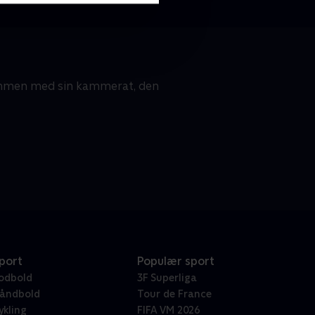
ammen med sin kammerat, den
port
Populær sport
odbold
3F Superliga
åndbold
Tour de France
ykling
FIFA VM 2026