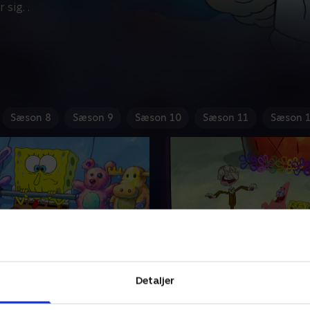
sig. .
Sæson 8
Sæson 9
Sæson 10
Sæson 11
Sæson 
skal overtales
8. Preben T’s spøg og s
geschæft
Detaljer
 gør alt for at overbevise
Blækwards drilagtige far 
t han skal til tjek hos