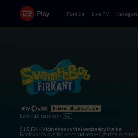
Forside
Live TV
Kategori
Kræver SkyShowtime
Børn
•
16 sæsoner
•
S15:E6 • Vidnebeskyttelsesbeskyttelse
Blækwards nye liv under vidnebeskyttelse er truet,