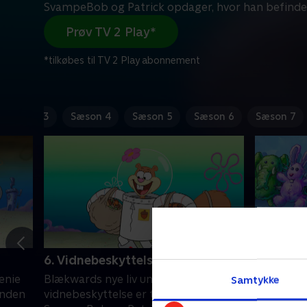
SvampeBob og Patrick opdager, hvor han befinder 
Prøv TV 2 Play*
*tilkøbes til TV 2 Play abonnement
Sæson 3
Sæson 4
Sæson 5
Sæson 6
Sæson 7
6. Vidnebeskyttelsesbeskyttelse
7. Gary 
enie
Blækwards nye liv under
SvampeBob
Samtykke
 inden
vidnebeskyttelse er truet, efter at
Gary om, a