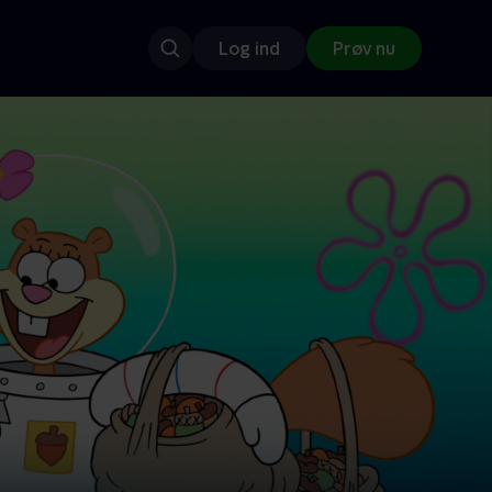
Log ind
Prøv nu