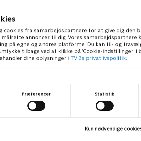
besøg, og Plankton forsøger
smage på den hemmelige op
25 • 22 min
kies
7. februar 2026 • 22 min
g cookies fra samarbejdspartnere for at give dig den b
l at målrette annoncer til dig. Vores samarbejdspartner
ing på egne og andres platforme. Du kan til- og fravæl
amtykke tilbage ved at klikke på ’Cookie-indstillinger’ i
handler dine oplysninger i
TV 2s privatlivspolitik
.
Samtykkevalg
Præferencer
Statistik
Spørg bæltetasken
A
Kun nødvendige cookie
Børneserier • 1 sæsoner
B