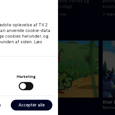
 at
robot, og SvampeBob, Patrick og
portr
skrift.
Blækward bliver frivillige
kunst
brandmænd.
7. februar 2026 • 22 min
7. feb
edste oplevelse af TV 2
e kan anvende cookie-data
ge cookies herunder, og
 bunden af siden. Læs
Marketing
ntiks
Kiwi 
s
Acceptér alle
ørneserier • 2 sæsoner
Børnes