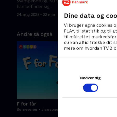
SvampeBob og Patrick opdager, hvor
dyrlægen
han befinder sig. .
24. maj 20
Dine data og coo
24. maj 2025 • 22 min
Vi bruger egne cookies o
PLAY, til statistik og ti
Andre så også
til målrettet markedsfør
du kan altid trække dit s
mere om hvordan TV 2 be
Nødvendig
F for får
Børneserier • 5 sæsoner