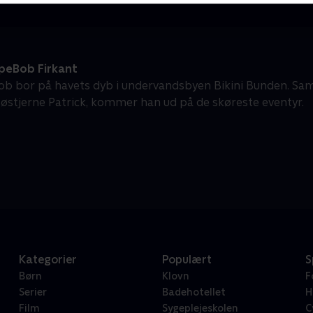
eBob Firkant
b bor på havets dyb i undervandsbyen Bikini Bunden. S
søstjerne Patrick, kommer han ud på de skøreste eventyr.
Kategorier
Populært
S
Børn
Klovn
F
Serier
Badehotellet
H
Film
Sygeplejeskolen
C