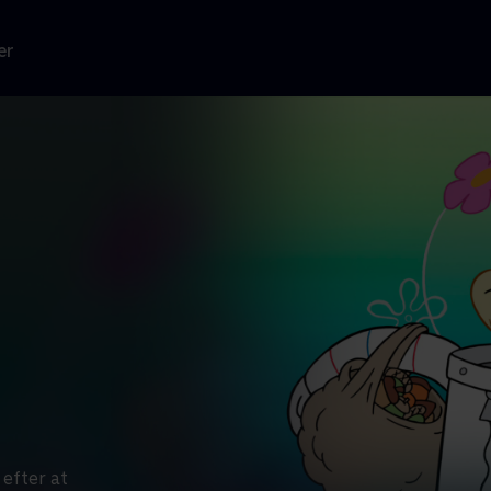
er
 efter at