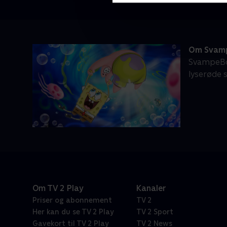
Om Svamp
SvampeBo
lyserøde 
Om TV 2 Play
Kanaler
Priser og abonnement
TV 2
Her kan du se TV 2 Play
TV 2 Sport
Gavekort til TV 2 Play
TV 2 News