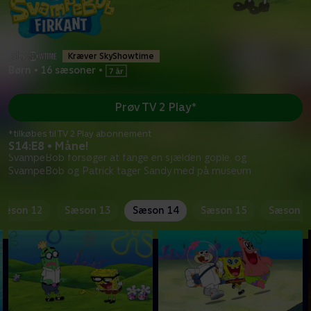
Kræver SkyShowtime
Børn
•
16 sæsoner
•
Prøv TV 2 Play*
*tilkøbes til TV 2 Play abonnement
S14:E8 • Måne!
SvampeBob forsøger at fange en sjælden gople, og
SvampeBob og Patrick tager Sandy med på museum
Sæson 12
Sæson 13
Sæson 14
Sæson 15
Sæson 1