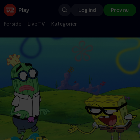
Log ind
Prøv nu
Forside
Live TV
Kategorier