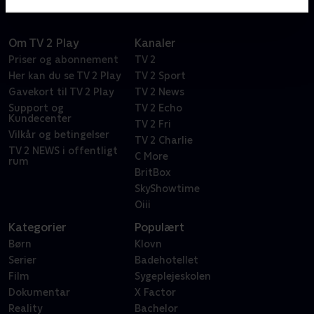
Om TV 2 Play
Kanaler
Priser og abonnement
TV 2
Her kan du se TV 2 Play
TV 2 Sport
Gavekort til TV 2 Play
TV 2 News
Support og
TV 2 Echo
Kundecenter
TV 2 Fri
Vilkår og betingelser
TV 2 Charlie
TV 2 NEWS i offentligt
C More
rum
BritBox
SkyShowtime
Oiii
Kategorier
Populært
Børn
Klovn
Serier
Badehotellet
Film
Sygeplejeskolen
Dokumentar
X Factor
Reality
Bachelor