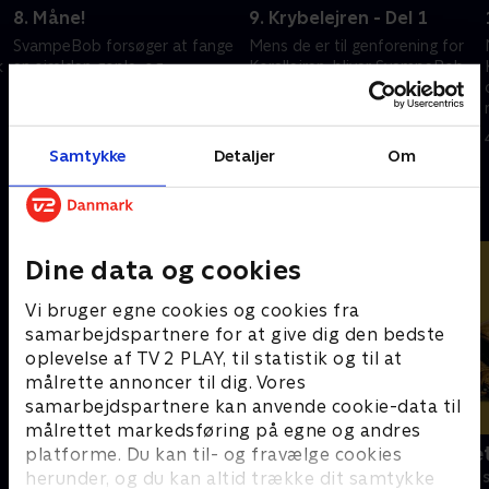
8. Måne!
9. Krybelejren - Del 1
SvampeBob forsøger at fange
Mens de er til genforening for
k
en sjælden gople, og
Korallejren, bliver SvampeBob
SvampeBob og Patrick tager
og holdet forfulgt af en
Sandy med på museum
mystisk figur
31. oktober 2024 • 22 min
4. marts 2025 • 22 min
Samtykke
Detaljer
Om
Andre så også
Dine data og cookies
Vi bruger egne cookies og cookies fra
samarbejdspartnere for at give dig den bedste
oplevelse af TV 2 PLAY, til statistik og til at
målrette annoncer til dig. Vores
samarbejdspartnere kan anvende cookie-data til
målrettet markedsføring på egne og andres
F for får
Spørg bælte
platforme. Du kan til- og fravælge cookies
herunder, og du kan altid trække dit samtykke
Børneserier • 5 sæsoner
Børneserier • 1