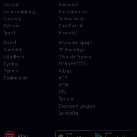
Livsstil
Forræder
Underholdning
Bachelorette
Comedy
Yellowstone
Nyheder
Paw Patrol
Sport
Barnaby
Sport
Populær sport
Fodbold
3F Superliga
Håndbold
Tour de France
Cykling
FIFA VM 2026
Tennis
A Liga
Badminton
ATP
WTA
NFL
Serie A
Diamond League
La Vuelta