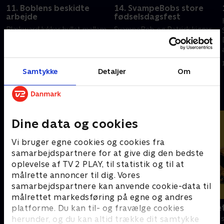
11. Boblens beskidte
14. SvampeBobs store
arbejde
fødselsdagsfest
Blækward lukker hullet mellem
SvampeBob og Patrick kigger
SvampeBobs tænder. Den
rundt i overfladen, mens
"Rene Boble" tager et
Bikinibunden forbereder en
opvaskejob.
overraskelse.
Samtykke
Detaljer
Om
1. januar 2023 • 22 min
1. januar 2023 • 22 min
Andre så også
Dine data og cookies
Vi bruger egne cookies og cookies fra
samarbejdspartnere for at give dig den bedste
oplevelse af TV 2 PLAY, til statistik og til at
målrette annoncer til dig. Vores
samarbejdspartnere kan anvende cookie-data til
målrettet markedsføring på egne og andres
F for får
Spørg bælte
platforme. Du kan til- og fravælge cookies
herunder, og du kan altid trække dit samtykke
Børneserier • 5 sæsoner
Børneserier • 1