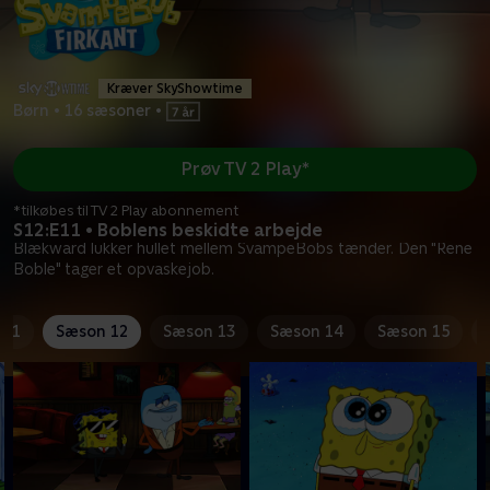
Kræver SkyShowtime
Børn
•
16 sæsoner
•
Prøv TV 2 Play*
*tilkøbes til TV 2 Play abonnement
S12:E11 • Boblens beskidte arbejde
Blækward lukker hullet mellem SvampeBobs tænder. Den "Rene
Boble" tager et opvaskejob.
 11
Sæson 12
Sæson 13
Sæson 14
Sæson 15