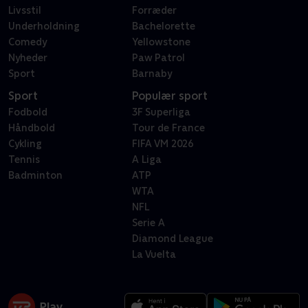
Livsstil
Forræder
Underholdning
Bachelorette
Comedy
Yellowstone
Nyheder
Paw Patrol
Sport
Barnaby
Sport
Populær sport
Fodbold
3F Superliga
Håndbold
Tour de France
Cykling
FIFA VM 2026
Tennis
A Liga
Badminton
ATP
WTA
NFL
Serie A
Diamond League
La Vuelta