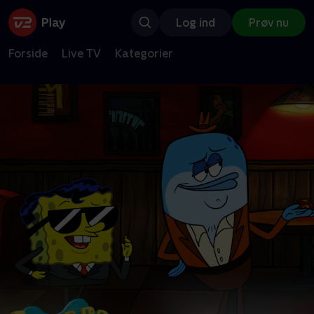
Log ind
Prøv nu
Forside
Live TV
Kategorier