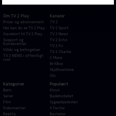
Om TV 2 Play
Kanaler
Priser og abonnement
TV 2
Her kan du se TV 2 Play
TV 2 Sport
Gavekort til TV 2 Play
TV 2 News
Support og
TV 2 Echo
Kundecenter
TV 2 Fri
Vilkår og betingelser
TV 2 Charlie
TV 2 NEWS i offentligt
C More
rum
BritBox
SkyShowtime
Oiii
Kategorier
Populært
Børn
Klovn
Serier
Badehotellet
Film
Sygeplejeskolen
Dokumentar
X Factor
Reality
Bachelor