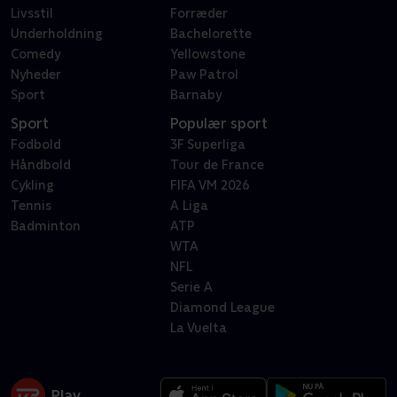
Livsstil
Forræder
Underholdning
Bachelorette
Comedy
Yellowstone
Nyheder
Paw Patrol
Sport
Barnaby
Sport
Populær sport
Fodbold
3F Superliga
Håndbold
Tour de France
Cykling
FIFA VM 2026
Tennis
A Liga
Badminton
ATP
WTA
NFL
Serie A
Diamond League
La Vuelta