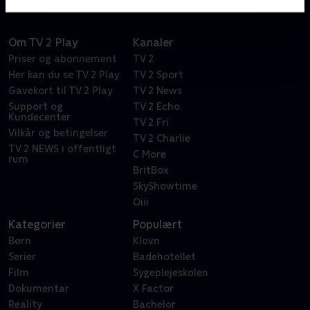
Om TV 2 Play
Kanaler
Priser og abonnement
TV 2
Her kan du se TV 2 Play
TV 2 Sport
Gavekort til TV 2 Play
TV 2 News
Support og
TV 2 Echo
Kundecenter
TV 2 Fri
Vilkår og betingelser
TV 2 Charlie
TV 2 NEWS i offentligt
C More
rum
BritBox
SkyShowtime
Oiii
Kategorier
Populært
Børn
Klovn
Serier
Badehotellet
Film
Sygeplejeskolen
Dokumentar
X Factor
Reality
Bachelor