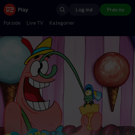
Log ind
Prøv nu
Forside
Live TV
Kategorier