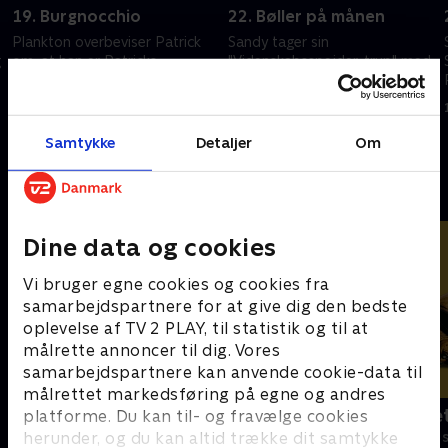
19. Burgnocchio
22. Bøller på månen
Plankton overbeviser Patrick
Sandy tager sin
g
om, at han er Patricks
"Videnskabsspejder-trup" med
samvittighed. SvampeBob
på en tur til det ydre rum for at
opfinder en ny persona.
besøge månen.
1. januar 2023 • 22 min
1. januar 2023 • 22 min
Samtykke
Detaljer
Om
Andre så også
Dine data og cookies
Vi bruger egne cookies og cookies fra
samarbejdspartnere for at give dig den bedste
oplevelse af TV 2 PLAY, til statistik og til at
målrette annoncer til dig. Vores
samarbejdspartnere kan anvende cookie-data til
målrettet markedsføring på egne og andres
F for får
Spørg bælte
platforme. Du kan til- og fravælge cookies
herunder, og du kan altid trække dit samtykke
Børneserier • 5 sæsoner
Børneserier • 1