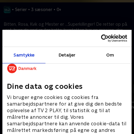
•
Serier
•
3 sæsoner
•
0+
Bitten, Rosa, Kvik og Mester er ...Superkillinger! De retter op på
uret, hvor de end er, for katte-kvartetten har en mission, der
skal gøre verden til et rarere og mere potetastisk sted.
Kræver tilkøb
Samtykke
Detaljer
Om
Mere indhold fra Disney+
Dine data og cookies
Vi bruger egne cookies og cookies fra
samarbejdspartnere for at give dig den bedste
oplevelse af TV 2 PLAY, til statistik og til at
målrette annoncer til dig. Vores
samarbejdspartnere kan anvende cookie-data til
målrettet markedsføring på egne og andres