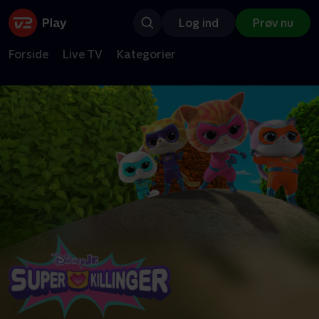
Log ind
Prøv nu
Forside
Live TV
Kategorier