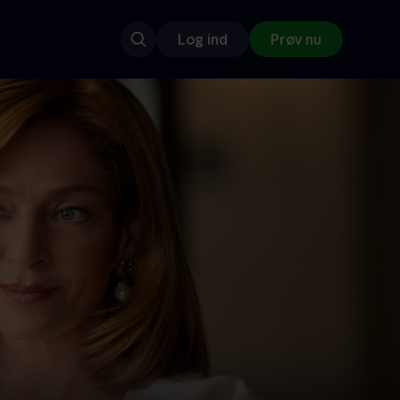
Log ind
Prøv nu