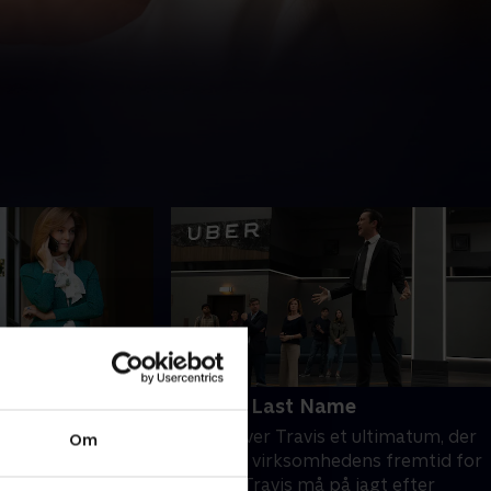
7. Same Last Name
hos Emil, da hans
Gurley giver Travis et ultimatum, der
Om
der ham ryggen.
vil ændre virksomhedens fremtid for
t stort navn til at
altid, og Travis må på jagt efter