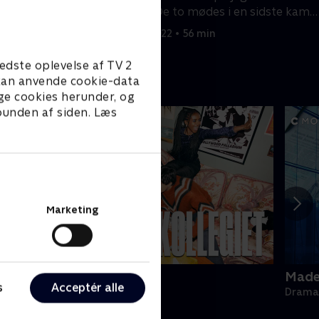
ige
støtter. De to mødes i en sidste kamp
for Uber.
12. maj 2022 • 56 min
edste oplevelse af TV 2
e kan anvende cookie-data
ge cookies herunder, og
 bunden af siden. Læs
Marketing
ollegiet
Made 
s
Acceptér alle
rama • 1 sæsoner
Drama 