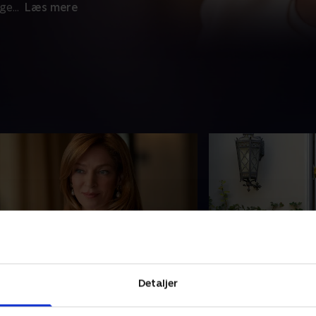
ige
...
Læs mere
. The Charm Offensive
6. Delete Uber
ravis kæmper for Ubers eksistens
Travis søger trøst 
Detaljer
å Apple HQ. Arianna og Bill er uenige
andre allierede ven
m, hvordan Travis skal styres i den
Uber-teamet hyrer e