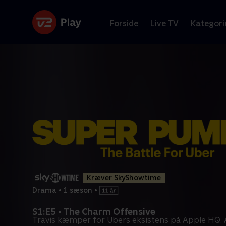
Forside
Live TV
Kategori
Kræver SkyShowtime
Drama
•
1 sæson
•
S1:E5 • The Charm Offensive
Travis kæmper for Ubers eksistens på Apple HQ. A