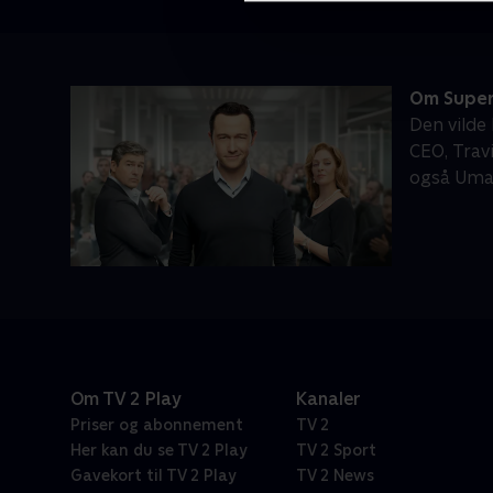
Om Super
Den vilde
CEO, Travi
også Uma 
Om TV 2 Play
Kanaler
Priser og abonnement
TV 2
Her kan du se TV 2 Play
TV 2 Sport
Gavekort til TV 2 Play
TV 2 News