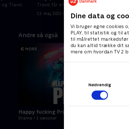
og Travis
Travis får en allieret, men hans planer
r
bliver ødelagt.
s
12. maj 2022 • 63 min
1
Dine data og coo
Vi bruger egne cookies o
PLAY, til statistik og ti
Andre så også
til målrettet markedsfør
du kan altid trække dit s
mere om hvordan TV 2 be
Nødvendig
Happy fucking Pride
Drama • 1 sæsoner