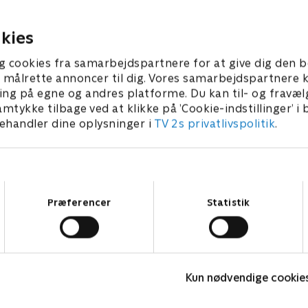
igtige retning. Emil har en oplysende
håndtere deres gift
amtale.
arbejdsforhold.
2. maj 2022 • 57 min
12. maj 2022 • 55 min
kies
g cookies fra samarbejdspartnere for at give dig den b
l at målrette annoncer til dig. Vores samarbejdspartner
ing på egne og andres platforme. Du kan til- og fravæl
amtykke tilbage ved at klikke på ’Cookie-indstillinger’ i
handler dine oplysninger i
TV 2s privatlivspolitik
.
Samtykkevalg
Præferencer
Statistik
Fake Patient
K
Kun nødvendige cookie
Drama • 1 sæsoner
D