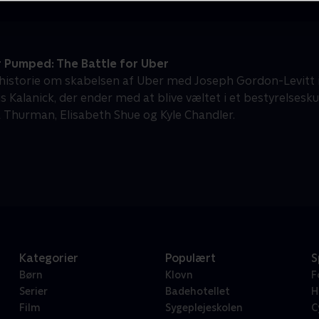
 Pumped: The Battle for Uber
 historie om skabelsen af Uber med Joseph Gordon-Levitt
s Kalanick, der ender med at blive væltet i et bestyrelsesku
Thurman, Elisabeth Shue og Kyle Chandler.
Kategorier
Populært
S
Børn
Klovn
F
Serier
Badehotellet
H
Film
Sygeplejeskolen
C