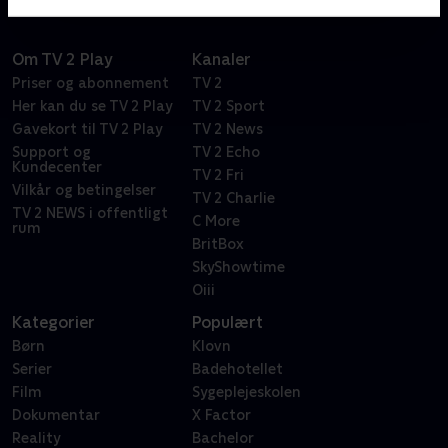
Om TV 2 Play
Kanaler
Priser og abonnement
TV 2
Her kan du se TV 2 Play
TV 2 Sport
Gavekort til TV 2 Play
TV 2 News
Support og
TV 2 Echo
Kundecenter
TV 2 Fri
Vilkår og betingelser
TV 2 Charlie
TV 2 NEWS i offentligt
C More
rum
BritBox
SkyShowtime
Oiii
Kategorier
Populært
Børn
Klovn
Serier
Badehotellet
Film
Sygeplejeskolen
Dokumentar
X Factor
Reality
Bachelor