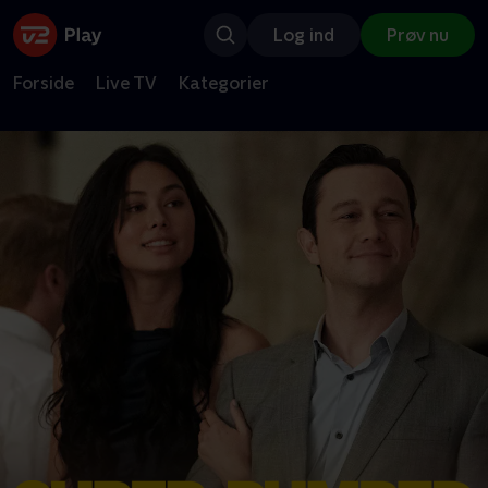
Log ind
Prøv nu
Forside
Live TV
Kategorier