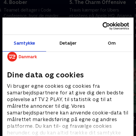
4. Boober
5. The Charm Offensive
å
Teamet deltager i Code
Travis kæmper for Ubers
Conference, hvor de møder
eksistens på Apple HQ. Arianna
tech-legender som Sergey Brin
og Bill er uenige om, hvordan
og Arianna Huffington. Travis
Travis skal styres i den rigtige
får en allieret, men hans planer
retning. Emil har en oplysende
12. maj 2022 • 63 min
12. maj 2022 • 57 min
bliver ødelagt.
samtale.
Samtykke
Detaljer
Om
Andre så også
Dine data og cookies
Vi bruger egne cookies og cookies fra
samarbejdspartnere for at give dig den bedste
oplevelse af TV 2 PLAY, til statistik og til at
målrette annoncer til dig. Vores
samarbejdspartnere kan anvende cookie-data til
Happy fucking Pride
Fake Patient
målrettet markedsføring på egne og andres
Drama • 1 sæsoner
Drama • 1 sæso
platforme. Du kan til- og fravælge cookies
herunder, og du kan altid trække dit samtykke