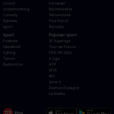
Livsstil
Forræder
Underholdning
Bachelorette
Comedy
Yellowstone
Nyheder
Paw Patrol
Sport
Barnaby
Sport
Populær sport
Fodbold
3F Superliga
Håndbold
Tour de France
Cykling
FIFA VM 2026
Tennis
A Liga
Badminton
ATP
WTA
NFL
Serie A
Diamond League
La Vuelta