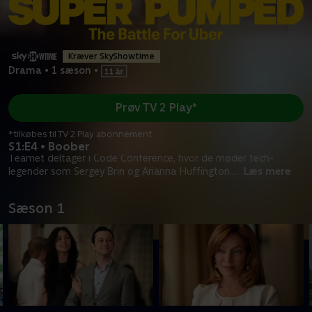
Kræver SkyShowtime
Drama
•
1 sæson
•
Prøv TV 2 Play*
*tilkøbes til TV 2 Play abonnement
S1:E4 • Boober
Teamet deltager i Code Conference, hvor de møder tech-
legender som Sergey Brin og Arianna Huffington.
...
Læs mere
Sæson 1