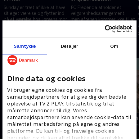
Sunday er træt af ikke at have
FC Fredericia afholder et
sit eget værelse og flytter ind
velgørenhedsarrangement,
på et værelse hos Jørgens mor.
men aftenen kommer ikke til at
Det viser sig dog ikke at være
gå helt, som hverken Sunday
det, som Sunday havde drømt
eller Jonas har planlagt.
26. juli 2025 • 25 min
26. juli 2025 • 23 min
om.
Samtykke
Detaljer
Om
Andre så også
Dine data og cookies
Vi bruger egne cookies og cookies fra
samarbejdspartnere for at give dig den bedste
oplevelse af TV 2 PLAY, til statistik og til at
målrette annoncer til dig. Vores
samarbejdspartnere kan anvende cookie-data til
Klovn
SJIT Happen
målrettet markedsføring på egne og andres
Komedie • 11 sæsoner
Komedie • 5 sæ
platforme. Du kan til- og fravælge cookies
herunder, og du kan altid trække dit samtykke