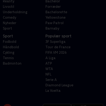
Reality
Bachelor
Livsstil
Forræder
Underholdning
Bachelorette
Comedy
Yellowstone
Nyheder
Paw Patrol
Sport
Barnaby
Sport
Populær sport
Fodbold
3F Superliga
Håndbold
Tour de France
Cykling
FIFA VM 2026
Tennis
A Liga
Badminton
ATP
WTA
NFL
Serie A
Diamond League
La Vuelta