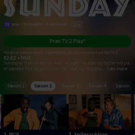
•
Komedie
•
6 sæsoner
•
Prøv TV 2 Play*
*Kræver pakken Basis. Administrer dit abonnement på Mit TV 2.
S2:E2 • MUS
Sunday er træt af ikke at have sit eget værelse og flytter ind på
et værelse hos Jørgens mor. Det viser sig dog ikke
...
Læs mere
Sæson 1
Sæson 2
Sæson 3
Sæson 4
Sæson 5
2. MUS
3. Spillerauktion