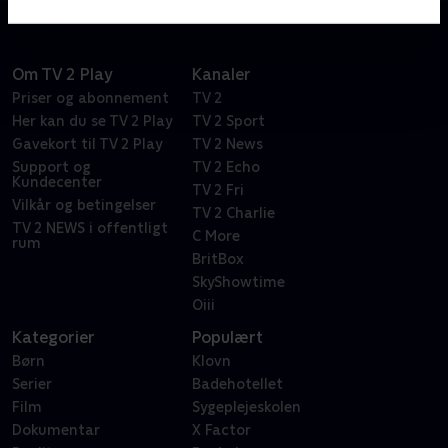
Om TV 2 Play
Kanaler
Priser og abonnement
TV 2
Her kan du se TV 2 Play
TV 2 Sport
Gavekort til TV 2 Play
TV 2 News
Support og
TV 2 Echo
Kundecenter
TV 2 Fri
Vilkår og betingelser
TV 2 Charlie
TV 2 NEWS i offentligt
C More
rum
BritBox
SkyShowtime
Oiii
Kategorier
Populært
Børn
Klovn
Serier
Badehotellet
Film
Sygeplejeskolen
Dokumentar
X Factor