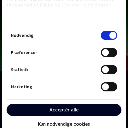
tilbage ved at klikke på ’Cookie-indstillinger’ i
bunden af siden. Læs mere om hvordan TV 2
behandler dine oplysninger i
TV 2s privatlivspolitik
.
Samtykkevalg
Nødvendig
Præferencer
Statistik
Om Sunday
Fodboldklubben FC Fredericia er i krise og står til
Marketing
nedrykning fra 1. division. Cheftræneren Frederik
rejser derfor til Kenya i et desperat forsøg på at finde
en ny stjernespiller. Her møder han den godtroende
Acceptér alle
Sunday, som han tilbyder en kontrakt, selvom Sunday
aldrig har spillet fodbold.
Kun nødvendige cookies