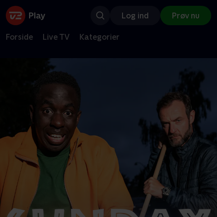
Log ind
Prøv nu
Forside
Live TV
Kategorier