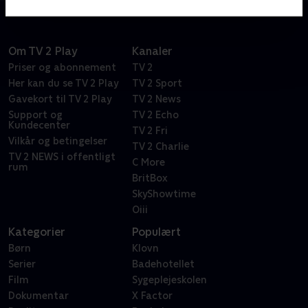
Om TV 2 Play
Kanaler
Priser og abonnement
TV 2
Her kan du se TV 2 Play
TV 2 Sport
Gavekort til TV 2 Play
TV 2 News
Support og
TV 2 Echo
Kundecenter
TV 2 Fri
Vilkår og betingelser
TV 2 Charlie
TV 2 NEWS i offentligt
C More
rum
BritBox
SkyShowtime
Oiii
Kategorier
Populært
Børn
Klovn
Serier
Badehotellet
Film
Sygeplejeskolen
Dokumentar
X Factor