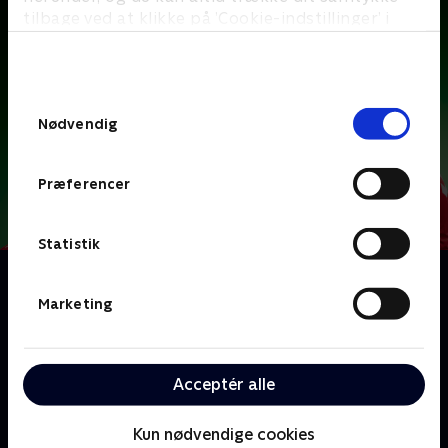
tilbage ved at klikke på ’Cookie-indstillinger’ i
bunden af siden. Læs mere om hvordan TV 2
behandler dine oplysninger i
TV 2s privatlivspolitik
.
Samtykkevalg
Nødvendig
Præferencer
Statistik
Om Sunday
Fodboldklubben FC Fredericia er i krise og står til
Marketing
nedrykning fra 1. division. Cheftræneren Frederik
rejser derfor til Kenya i et desperat forsøg på at finde
en ny stjernespiller. Her møder han den godtroende
Acceptér alle
Sunday, som han tilbyder en kontrakt, selvom Sunday
aldrig har spillet fodbold.
Kun nødvendige cookies