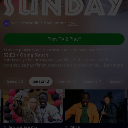
•
Komedie
•
6 sæsoner
•
Prøv TV 2 Play*
*Kræver pakken Basis. Administrer dit abonnement på Mit TV 2.
S2:E1 • Going South
Sundays nye liv som superligaspiller i Aarhus bliver vendt på
hovedet, da han får en overraskende besked af sin
...
Læs mere
Sæson 1
Sæson 2
Sæson 3
Sæson 4
Sæson 5
1. Going South
2. MUS