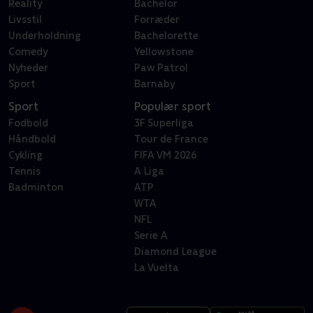
Reality
Bachelor
Livsstil
Forræder
Underholdning
Bachelorette
Comedy
Yellowstone
Nyheder
Paw Patrol
Sport
Barnaby
Sport
Populær sport
Fodbold
3F Superliga
Håndbold
Tour de France
Cykling
FIFA VM 2026
Tennis
A Liga
Badminton
ATP
WTA
NFL
Serie A
Diamond League
La Vuelta