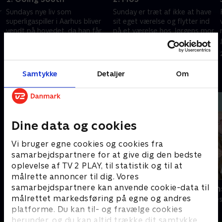
r
Sundays nye liv som
Sunday er træt af ikke at have
superligaspiller i Aarhus bliver
sit eget værelse og flytter ind
vendt på hovedet, da han får
på et værelse hos Jørgens mor.
en overraskende besked af sin
Det viser sig dog ikke at være
nye træner.
det, som Sunday havde drømt
26. juli 2025 • 24 min
26. juli 2025 • 25 min
om.
Samtykke
Detaljer
Om
Andre så også
Dine data og cookies
Vi bruger egne cookies og cookies fra
samarbejdspartnere for at give dig den bedste
oplevelse af TV 2 PLAY, til statistik og til at
målrette annoncer til dig. Vores
samarbejdspartnere kan anvende cookie-data til
Klovn
SJIT Happen
målrettet markedsføring på egne og andres
Komedie • 11 sæsoner
Komedie • 5 sæ
platforme. Du kan til- og fravælge cookies
herunder, og du kan altid trække dit samtykke