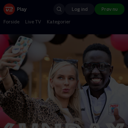
Log ind
Prøv nu
Forside
Live TV
Kategorier