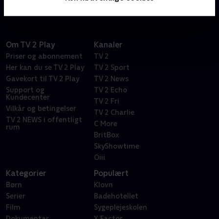
Om TV 2 Play
Kanaler
Priser og abonnement
TV 2
Her kan du se TV 2 Play
TV 2 Sport
Gavekort til TV 2 Play
TV 2 News
Support og
TV 2 Echo
Kundecenter
TV 2 Fri
Vilkår og betingelser
TV 2 Charlie
TV 2 NEWS i offentligt
C More
rum
BritBox
SkyShowtime
Oiii
Kategorier
Populært
Børn
Klovn
Serier
Badehotellet
Film
Sygeplejeskolen
Dokumentar
X Factor