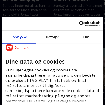
Sunday finder ud af, at han har
Sunday vil overraske Maria med
følelser for Maria, men er de
en romantisk frokost, men
gengældt? Jonas tager
Jonas hører om det og lægger
drastiske midler i brug for at
sin egen plan. Frederik kæmper
vinde prisen som 'Årets
med at vinde kampe og
26. juli 2025 • 25 min
2. august 2025 • 24 min
Teamplayer'.
opbakning.
Samtykke
Detaljer
Om
Andre så også
Dine data og cookies
Vi bruger egne cookies og cookies fra
samarbejdspartnere for at give dig den bedste
oplevelse af TV 2 PLAY, til statistik og til at
målrette annoncer til dig. Vores
samarbejdspartnere kan anvende cookie-data til
Klovn
SJIT Happen
målrettet markedsføring på egne og andres
Komedie • 11 sæsoner
Komedie • 5 sæ
platforme. Du kan til- og fravælge cookies