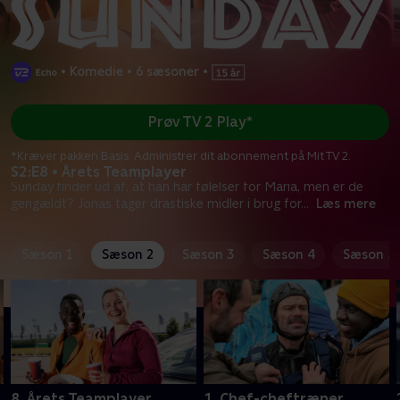
•
Komedie
•
6 sæsoner
•
Prøv TV 2 Play*
*Kræver pakken Basis. Administrer dit abonnement på Mit TV 2.
S2:E8 • Årets Teamplayer
Sunday finder ud af, at han har følelser for Maria, men er de
gengældt? Jonas tager drastiske midler i brug for
...
Læs mere
Sæson 1
Sæson 2
Sæson 3
Sæson 4
Sæson 5
8. Årets Teamplayer
1. Chef-cheftræner