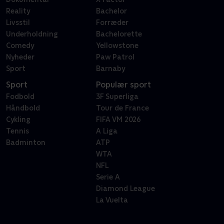
Reality
Bachelor
Livsstil
Forræder
Underholdning
Bachelorette
Comedy
Yellowstone
Nyheder
Paw Patrol
Sport
Barnaby
Sport
Populær sport
Fodbold
3F Superliga
Håndbold
Tour de France
Cykling
FIFA VM 2026
Tennis
A Liga
Badminton
ATP
WTA
NFL
Serie A
Diamond League
La Vuelta