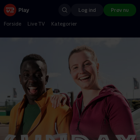
Log ind
Prøv nu
Forside
Live TV
Kategorier