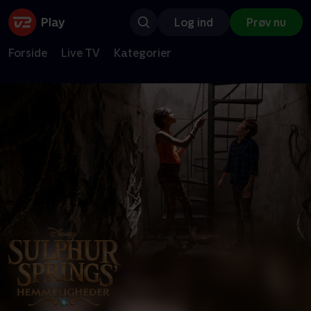
Log ind
Prøv nu
Forside
Live TV
Kategorier