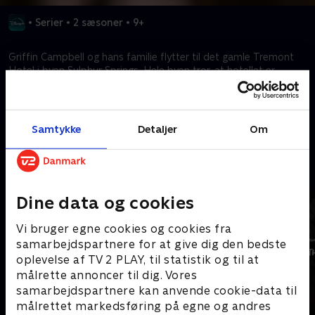
•
Serier
•
2 sæsoner
•
9+
Griffin Campbell og hans familie flytter til det gamle Tremont
Hotel i byen Sulphur Springs. Hele byen tror, at hotellet er
hjemsøgt af spøgelset af en pige ved navn Savannah.
Kræver tilkøb
Samtykke
Detaljer
Om
Mere indhold fra Disney+
Dine data og cookies
Vi bruger egne cookies og cookies fra
samarbejdspartnere for at give dig den bedste
oplevelse af TV 2 PLAY, til statistik og til at
målrette annoncer til dig. Vores
samarbejdspartnere kan anvende cookie-data til
målrettet markedsføring på egne og andres