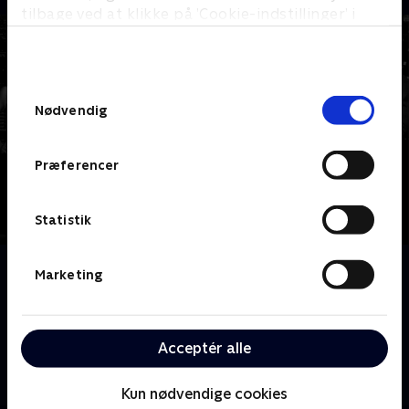
tilbage ved at klikke på ’Cookie-indstillinger’ i
bunden af siden. Læs mere om hvordan TV 2
behandler dine oplysninger i
TV 2s privatlivspolitik
.
Samtykkevalg
Nødvendig
Præferencer
Statistik
Om Suits
Marketing
Dyk ned i den tempofyldte verden i et af Manhattans
førende advokatfirmaer, hvor den dygtige advokat
Harvey Specter tager et risikabelt skridt ved at
Acceptér alle
ansætte Mike Ross, en genial, men umotiveret
college-dropout, som sin partner.
Kun nødvendige cookies