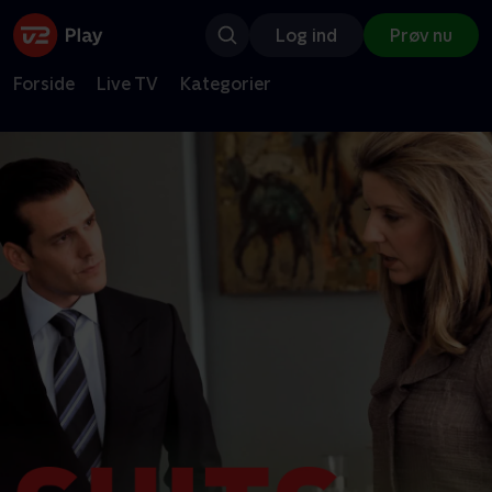
Log ind
Prøv nu
Forside
Live TV
Kategorier