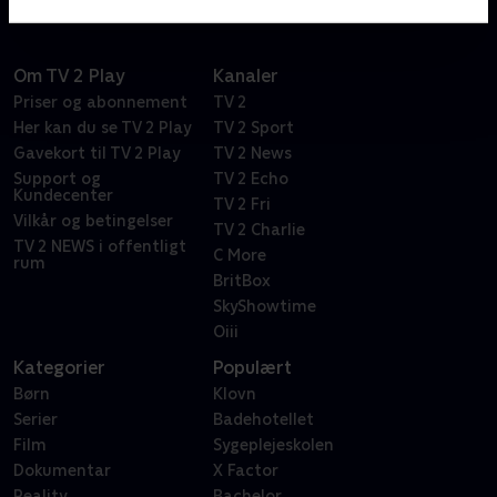
Om TV 2 Play
Kanaler
Priser og abonnement
TV 2
Her kan du se TV 2 Play
TV 2 Sport
Gavekort til TV 2 Play
TV 2 News
Support og
TV 2 Echo
Kundecenter
TV 2 Fri
Vilkår og betingelser
TV 2 Charlie
TV 2 NEWS i offentligt
C More
rum
BritBox
SkyShowtime
Oiii
Kategorier
Populært
Børn
Klovn
Serier
Badehotellet
Film
Sygeplejeskolen
Dokumentar
X Factor
Reality
Bachelor