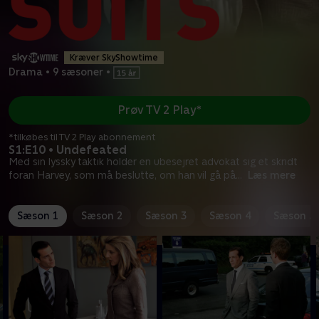
Kræver SkyShowtime
Drama
•
9 sæsoner
•
Prøv TV 2 Play*
*tilkøbes til TV 2 Play abonnement
S1:E10 • Undefeated
Med sin lyssky taktik holder en ubesejret advokat sig et skridt
foran Harvey, som må beslutte, om han vil gå på
...
Læs mere
Sæson 1
Sæson 2
Sæson 3
Sæson 4
Sæson 5