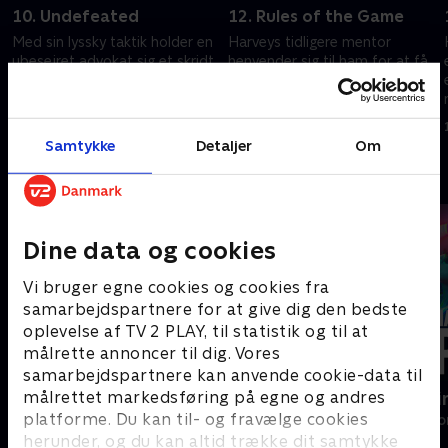
10. Undefeated
12. Rules of the Game
Med sin lyssky taktik holder en
Harveys tidligere mentor
ubesejret advokat sig et skridt
henvender sig til ham for at få
foran Harvey, som må beslutte,
hjælp, da hans kontor bliver
om han vil gå på kompromis
efterforsket.
med sin etik for at vinde sagen.
17. juli 2025 • 41 min
17. juli 2025 • 40 min
Samtykke
Detaljer
Om
Andre så også
Dine data og cookies
Vi bruger egne cookies og cookies fra
samarbejdspartnere for at give dig den bedste
oplevelse af TV 2 PLAY, til statistik og til at
målrette annoncer til dig. Vores
samarbejdspartnere kan anvende cookie-data til
målrettet markedsføring på egne og andres
Bjergets helte
Happy fucki
platforme. Du kan til- og fravælge cookies
Drama • 15 sæsoner
Drama • 1 sæso
herunder, og du kan altid trække dit samtykke