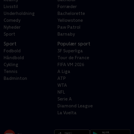
Livsstil
Forræder
Underholdning
Bachelorette
Comedy
Yellowstone
Nyheder
Paw Patrol
Sport
Barnaby
Sport
Populær sport
Fodbold
3F Superliga
Håndbold
Tour de France
Cykling
FIFA VM 2026
Tennis
A Liga
Badminton
ATP
WTA
NFL
Serie A
Diamond League
La Vuelta