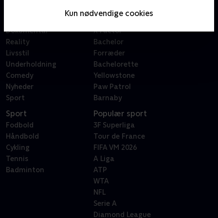
Serier
Badehotellet
Kun nødvendige cookies
Film
Sygeplejeskolen
Dokumentar
X Factor
Reality
Bachelor
Livsstil
Forræder
Underholdning
Bachelorette
Comedy
Yellowstone
Nyheder
Paw Patrol
Sport
Barnaby
Sport
Populær sport
Fodbold
3F Superliga
Håndbold
Tour de France
Cykling
FIFA VM 2026
Tennis
A Liga
Badminton
ATP
WTA
NFL
Serie A
Diamond League