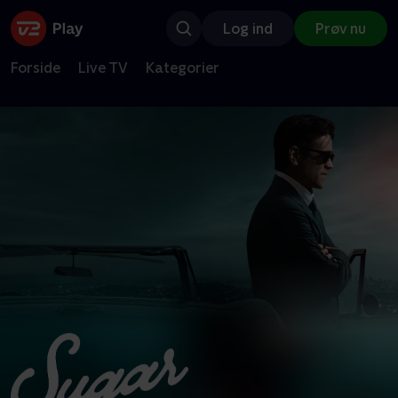
Log ind
Prøv nu
Forside
Live TV
Kategorier