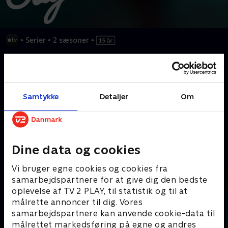
•
Serier
•
2 sæsoner
•
Colin Farrell er John Sugar, en flot privatdetektiv, som navigerer
de mørke afkroge af solrige L.A. Selv om Sugar kun ser det gode
i menneskeheden, er han plaget af en hemmelighed, der er for
farlig at afsløre.
Samtykke
Detaljer
Om
Kræver tilkøb
Dine data og cookies
Mere indhold fra Apple TV
Vi bruger egne cookies og cookies fra
samarbejdspartnere for at give dig den bedste
oplevelse af TV 2 PLAY, til statistik og til at
målrette annoncer til dig. Vores
samarbejdspartnere kan anvende cookie-data til
målrettet markedsføring på egne og andres