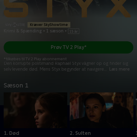
Kræver SkyShowtime
Krimi & Spænding
•
1 sæson
•
Prøv TV 2 Play*
*tilkøbes til TV 2 Play abonnement
Den korrupte politimand Raphaël Styx vågner op og finder sig
selv levende død. Mens Styx begynder at navigere
...
Læs mere
Sæson 1
1. Død
2. Sulten