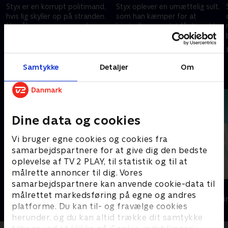
Styx er en korrupt politimand,
Styx oplever en umættelig sult,
hvis lig skyller op på stranden.
som han kæmper for at
Han åbner øjnene, men han
kontrollere, og det får ham til
kan ikke længere mærke nogen
at søge hjælp hos Dr. Stijn
puls
Vrancken.
12. maj 2025 • 52 min
12. maj 2025 • 55 min
Samtykke
Detaljer
Om
Andre så også
Dine data og cookies
Vi bruger egne cookies og cookies fra
samarbejdspartnere for at give dig den bedste
oplevelse af TV 2 PLAY, til statistik og til at
målrette annoncer til dig. Vores
samarbejdspartnere kan anvende cookie-data til
Jægerne
The Au Pair
målrettet markedsføring på egne og andres
Krimi & Spænding • 1 sæsoner
Krimi & Spændi
platforme. Du kan til- og fravælge cookies
herunder, og du kan altid trække dit samtykke