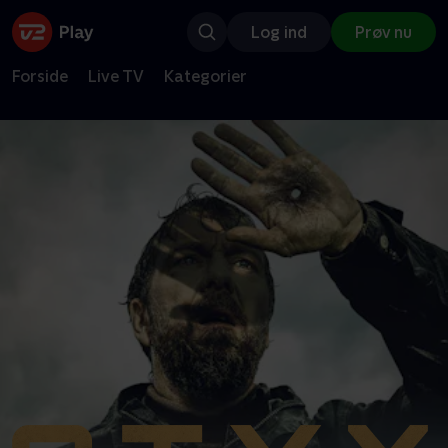
Log ind
Prøv nu
Forside
Live TV
Kategorier