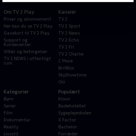
Om TV 2 Play
Kanaler
Priser og abonnement
TV 2
Her kan du se TV 2 Play
TV 2 Sport
Gavekort til TV 2 Play
TV 2 News
Support og
TV 2 Echo
Kundecenter
TV 2 Fri
Vilkår og betingelser
TV 2 Charlie
TV 2 NEWS i offentligt
C More
rum
BritBox
SkyShowtime
Oiii
Kategorier
Populært
Børn
Klovn
Serier
Badehotellet
Film
Sygeplejeskolen
Dokumentar
X Factor
Reality
Bachelor
Livsstil
Forræder