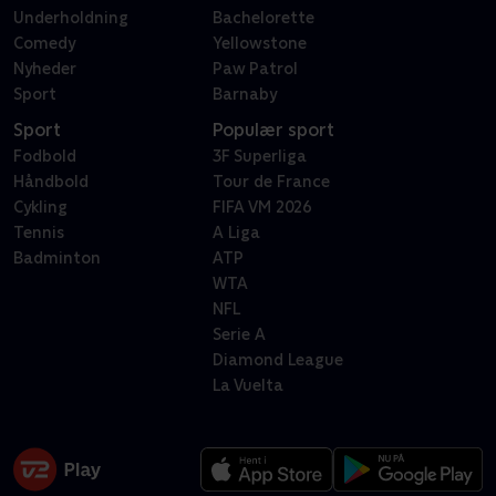
Underholdning
Bachelorette
Comedy
Yellowstone
Nyheder
Paw Patrol
Sport
Barnaby
Sport
Populær sport
Fodbold
3F Superliga
Håndbold
Tour de France
Cykling
FIFA VM 2026
Tennis
A Liga
Badminton
ATP
WTA
NFL
Serie A
Diamond League
La Vuelta