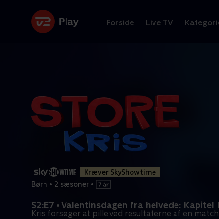
Forside
Live TV
Kategori
Kræver SkyShowtime
Børn
•
2 sæsoner
•
S2:E7 • Valentinsdagen fra helvede: Kapitel I
Kris forsøger at pille ved resultaterne af en mat