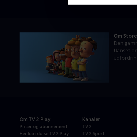
Om Store 
Den gamme
Uanset om
udfordrin
Om TV 2 Play
Kanaler
Priser og abonnement
TV 2
Her kan du se TV 2 Play
TV 2 Sport