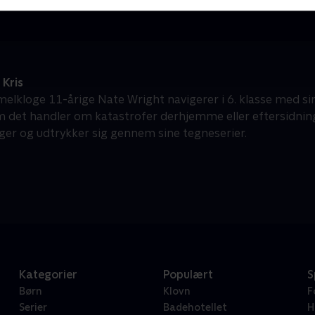
Kris
lkloge 11-årige Nate Wright navigerer i 6. klasse med si
 det handler om katastrofer derhjemme eller eftersidning i
ger og udtrykker sig gennem sine tegneserier.
Kategorier
Populært
S
Børn
Klovn
F
Serier
Badehotellet
H