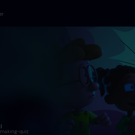
er
I
chmaking-quiz