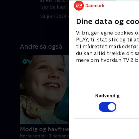
af en matchmaking-quiz for at få sin
n
"sande kærlighed", Jenny
h
e
10. juni 2024 • 21 min
Dine data og coo
r
1
Vi bruger egne cookies o
PLAY, til statistik og ti
Andre så også
til målrettet markedsfør
du kan altid trække dit s
mere om hvordan TV 2 be
Nødvendig
Modig og havfruen
Børneserier • 1 sæsoner