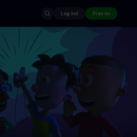
Log ind
Prøv nu