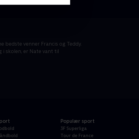
ne bedste venner Francis og Teddy.
 skolen, er Nate vant til
port
Populær sport
odbold
3F Superliga
åndbold
Tour de France