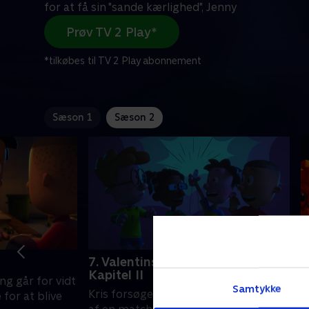
for at få sin "sande kærlighed", Jenny
Prøv TV 2 Play*
*tilkøbes til TV 2 Play abonnement
Sæson 1
Sæson 2
7. Valentinsdagen fra helvede:
8
Kapitel II
m
ing går for vidt
Samtykke
Kris forsøger at pille ved resultaterne
D
for at blive