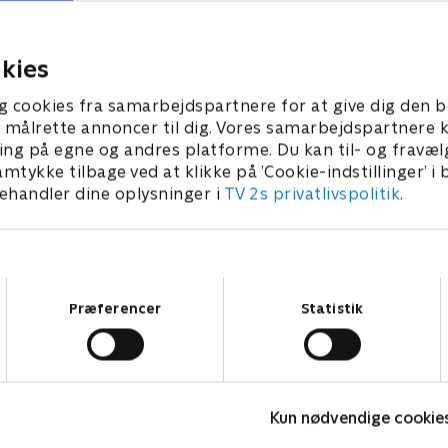
y "smagsforstærket" version, kan
skema kommer i vej
an ikke vente med at smage. Alt
10. juni 2024 • 21 min
nder i kaos på grund af en allergisk
kies
eaktion
0. juni 2024 • 21 min
g cookies fra samarbejdspartnere for at give dig den b
l at målrette annoncer til dig. Vores samarbejdspartner
ing på egne og andres platforme. Du kan til- og fravæl
amtykke tilbage ved at klikke på ’Cookie-indstillinger’ i
handler dine oplysninger i
TV 2s privatlivspolitik
.
Samtykkevalg
Præferencer
Statistik
Vicke Viking
O
Kun nødvendige cookie
Børneserier • 1 sæsoner
B