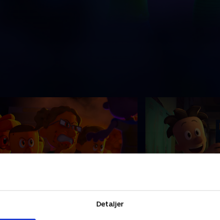
. Smagsforstærkede Yum Yums
9. Rackleffs reko
ed skæg
Kris håber at sætte
Detaljer
a Krises yndlingssnack kommer i en
for at imponere Je