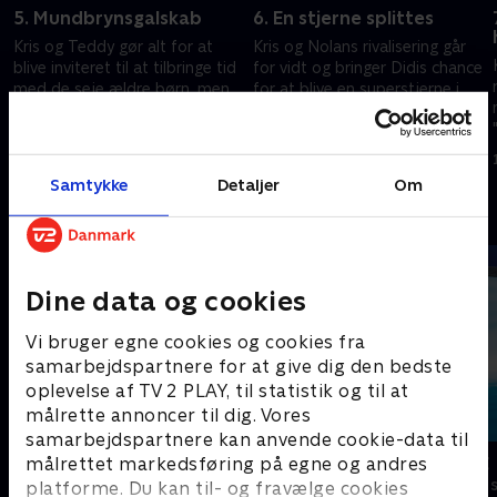
5. Mundbrynsgalskab
6. En stjerne splittes
Kris og Teddy gør alt for at
Kris og Nolans rivalisering går
blive inviteret til at tilbringe tid
for vidt og bringer Didis chance
med de seje ældre børn, men
for at blive en superstjerne i
er uforberedte på, hvor intense
fare
ting bliver i 7.klasse.
10. juni 2024 • 21 min
10. juni 2024 • 21 min
Samtykke
Detaljer
Om
Andre så også
Dine data og cookies
Vi bruger egne cookies og cookies fra
samarbejdspartnere for at give dig den bedste
oplevelse af TV 2 PLAY, til statistik og til at
målrette annoncer til dig. Vores
samarbejdspartnere kan anvende cookie-data til
StoryZoo
Vicke Viking
målrettet markedsføring på egne og andres
Børneserier • 2 sæsoner
Børneserier • 1
platforme. Du kan til- og fravælge cookies