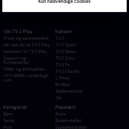
Kun nødvendige cookies
tegneserier.
Om TV 2 Play
Kanaler
Priser og abonnement
TV 2
Her kan du se TV 2 Play
TV 2 Sport
Gavekort til TV 2 Play
TV 2 News
Support og
TV 2 Echo
Kundecenter
TV 2 Fri
Vilkår og betingelser
TV 2 Charlie
TV 2 NEWS i offentligt
C More
rum
BritBox
SkyShowtime
Oiii
Kategorier
Populært
Børn
Klovn
Serier
Badehotellet
Film
Sygeplejeskolen