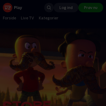
Log ind
Prøv nu
Forside
Live TV
Kategorier