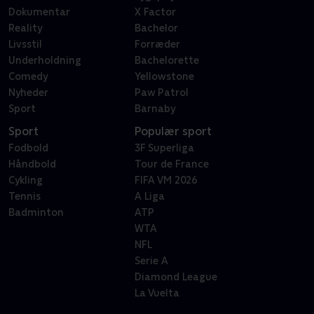
Dokumentar
X Factor
Reality
Bachelor
Livsstil
Forræder
Underholdning
Bachelorette
Comedy
Yellowstone
Nyheder
Paw Patrol
Sport
Barnaby
Sport
Populær sport
Fodbold
3F Superliga
Håndbold
Tour de France
Cykling
FIFA VM 2026
Tennis
A Liga
Badminton
ATP
WTA
NFL
Serie A
Diamond League
La Vuelta