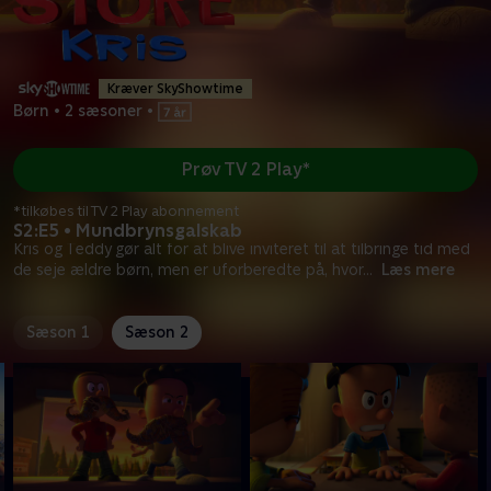
Kræver SkyShowtime
Børn
•
2 sæsoner
•
Prøv TV 2 Play*
*tilkøbes til TV 2 Play abonnement
S2:E5 • Mundbrynsgalskab
Kris og Teddy gør alt for at blive inviteret til at tilbringe tid med
de seje ældre børn, men er uforberedte på, hvor
...
Læs mere
Sæson 1
Sæson 2