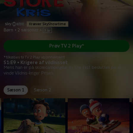
Kræver SkyShowtime
Børn
•
2 sæsoner
•
Prøv TV 2 Play*
*tilkøbes til TV 2 Play abonnement
S1:E9 • Krigere af vildnisset
Mens han er på skolecampingtur, er Kris fast besluttet på at
vinde Vildnis-kriger Prisen.
Sæson 1
Sæson 2