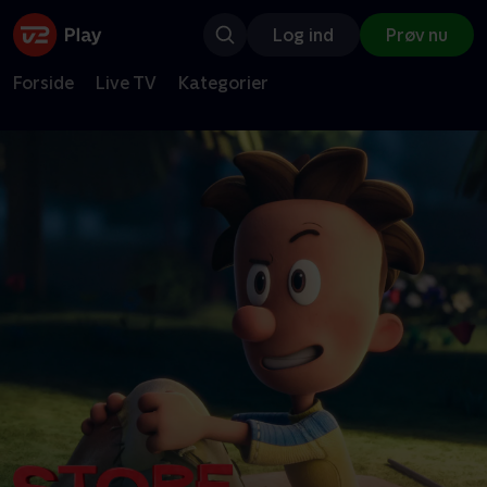
Log ind
Prøv nu
Forside
Live TV
Kategorier