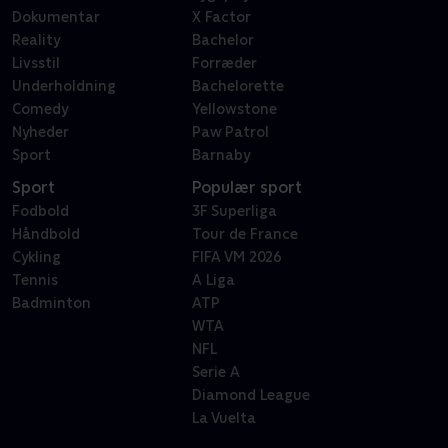
Dokumentar
X Factor
Reality
Bachelor
Livsstil
Forræder
Underholdning
Bachelorette
Comedy
Yellowstone
Nyheder
Paw Patrol
Sport
Barnaby
Sport
Populær sport
Fodbold
3F Superliga
Håndbold
Tour de France
Cykling
FIFA VM 2026
Tennis
A Liga
Badminton
ATP
WTA
NFL
Serie A
Diamond League
La Vuelta