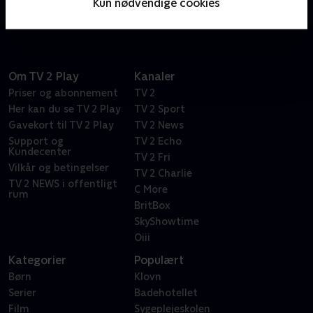
Kun nødvendige cookies
tegneserier.
Om TV 2 Play
Kanaler
Priser og abonnement
TV 2
Her kan du se TV 2 Play
TV 2 Sport
Gavekort til TV 2 Play
TV 2 News
Support og
TV 2 Echo
Kundecenter
TV 2 Fri
Vilkår og betingelser
TV 2 Charlie
TV 2 NEWS i offentligt
C More
rum
BritBox
SkyShowtime
Oiii
Kategorier
Populært
Børn
Klovn
Serier
Badehotellet
Film
Sygeplejeskolen