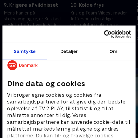
9. Krigere af vildnisset
10. Kolde frys
Mens han er på
Kris og Team Vildest møder
skolecampingtur, er Kris fast
Jefferson i den årlige
besluttet på at vinde Vildnis-
sneskulpturkonkurrence.
kriger Prisen.
15. maj 2023 • 21 min
12. januar 2023 • 21 min
Samtykke
Detaljer
Om
Andre så også
Dine data og cookies
Vi bruger egne cookies og cookies fra
samarbejdspartnere for at give dig den bedste
oplevelse af TV 2 PLAY, til statistik og til at
målrette annoncer til dig. Vores
samarbejdspartnere kan anvende cookie-data til
StoryZoo
Vicke Viking
målrettet markedsføring på egne og andres
Børneserier • 2 sæsoner
Børneserier • 1
platforme. Du kan til- og fravælge cookies