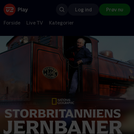
Log ind
Prøv nu
Forside
Live TV
Kategorier