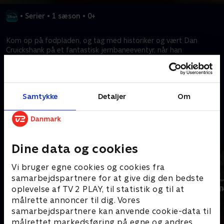
•
Serier
•
1 sæson
•
0+
Kom op på fodpladen, og tag med historiker og vært Dan
Cruickshank på et fantastisk jernbaneeventyr, når han
undersøger, hvordan tog hjalp med at forme det moderne
Storbritannien.
Samtykke
Detaljer
Om
Kræver tilkøb
Mere indhold fra Disney+
Dine data og cookies
Vi bruger egne cookies og cookies fra
samarbejdspartnere for at give dig den bedste
oplevelse af TV 2 PLAY, til statistik og til at
målrette annoncer til dig. Vores
samarbejdspartnere kan anvende cookie-data til
målrettet markedsføring på egne og andres