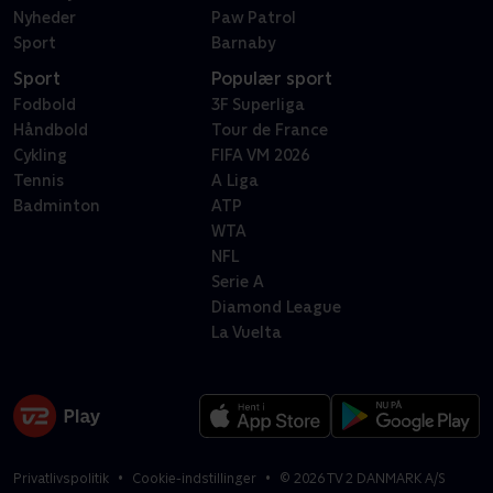
Nyheder
Paw Patrol
Sport
Barnaby
Sport
Populær sport
Fodbold
3F Superliga
Håndbold
Tour de France
Cykling
FIFA VM 2026
Tennis
A Liga
Badminton
ATP
WTA
NFL
Serie A
Diamond League
La Vuelta
Privatlivspolitik
Cookie-indstillinger
©
2026
TV 2 DANMARK A/S