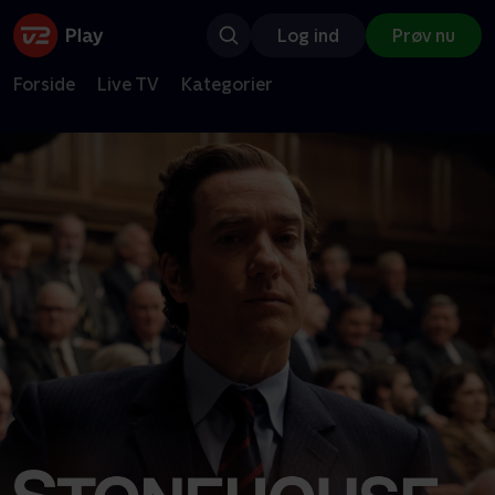
Log ind
Prøv nu
Forside
Live TV
Kategorier