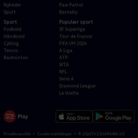
Nyheder
Paw Patrol
Sport
Barnaby
Sport
Populær sport
Fodbold
3F Superliga
Håndbold
Tour de France
Cykling
FIFA VM 2026
Tennis
A Liga
Badminton
ATP
WTA
NFL
Serie A
Diamond League
La Vuelta
Privatlivspolitik
Cookie-indstillinger
©
2026
TV 2 DANMARK A/S