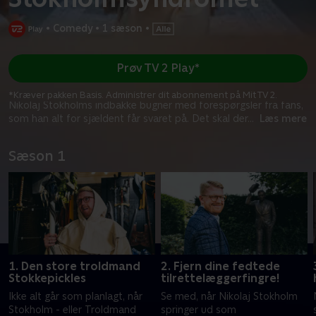
•
Comedy
•
1 sæson
•
Prøv TV 2 Play*
*Kræver pakken Basis. Administrer dit abonnement på Mit TV 2.
Nikolaj Stokholms indbakke bugner med forespørgsler fra fans,
som han alt for sjældent får svaret på. Det skal der
...
Læs mere
Sæson 1
1. Den store troldmand
2. Fjern dine fedtede
Stokkepickles
tilrettelæggerfingre!
Ikke alt går som planlagt, når
Se med, når Nikolaj Stokholm
Stokholm - eller Troldmand
springer ud som