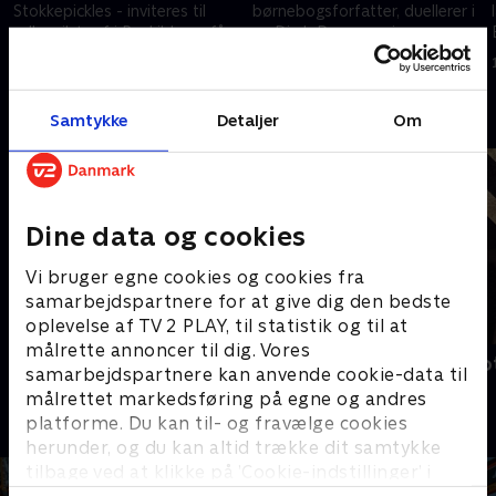
Stokkepickles - inviteres til
børnebogsforfatter, duellerer i
rollespilstræf i Roskilde og får
en Dirch Passer-quiz og
til opgave at stille en vigtig
optræder med dansktop på
7. september 2020 • 27 min
7. september 2020 • 28 min
gåde.
torvet i Stege.
Andre så også
Samtykke
Detaljer
Om
Dine data og cookies
Vi bruger egne cookies og cookies fra
samarbejdspartnere for at give dig den bedste
oplevelse af TV 2 PLAY, til statistik og til at
målrette annoncer til dig. Vores
Jonatan Spangs Danmark
Simon Talbo
samarbejdspartnere kan anvende cookie-data til
great Again
Comedy
målrettet markedsføring på egne og andres
Comedy
platforme. Du kan til- og fravælge cookies
herunder, og du kan altid trække dit samtykke
tilbage ved at klikke på ’Cookie-indstillinger’ i
bunden af siden. Læs mere om hvordan TV 2