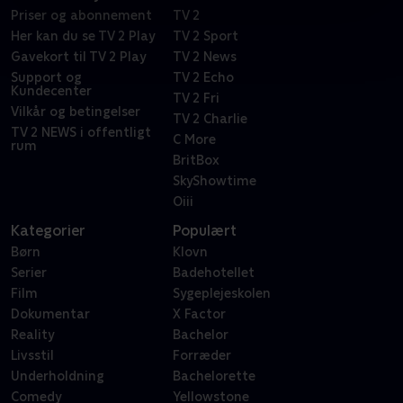
Priser og abonnement
TV 2
Her kan du se TV 2 Play
TV 2 Sport
Gavekort til TV 2 Play
TV 2 News
Support og
TV 2 Echo
Kundecenter
TV 2 Fri
Vilkår og betingelser
TV 2 Charlie
TV 2 NEWS i offentligt
C More
rum
BritBox
SkyShowtime
Oiii
Kategorier
Populært
Børn
Klovn
Serier
Badehotellet
Film
Sygeplejeskolen
Dokumentar
X Factor
Reality
Bachelor
Livsstil
Forræder
Underholdning
Bachelorette
Comedy
Yellowstone