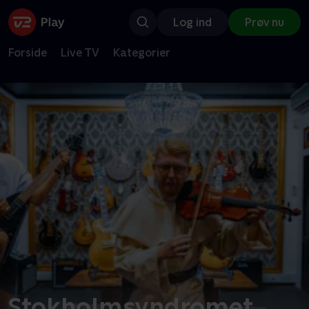
Log ind
Prøv nu
Forside
Live TV
Kategorier
Stokholmsyndromet