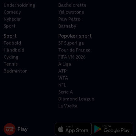
Underholdning
Bachelorette
Comedy
Yellowstone
Nyheder
Paw Patrol
Sport
Barnaby
Sport
Populær sport
Fodbold
3F Superliga
Håndbold
Tour de France
Cykling
FIFA VM 2026
Tennis
A Liga
Badminton
ATP
WTA
NFL
Serie A
Diamond League
La Vuelta