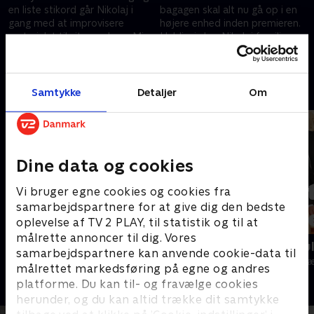
en liste stikord går Nikolaj i
bagagen skal alt nu gå op i en
gang med at improvisere
højere enhed inden premieren.
materialet til sit nye show. Midt
Heldigvis har Nikolaj familien
i et testshow dukker en
med i kulissen for at hjælpe
10. maj 2026 • 41 min
17. maj 2026 • 39 min
trompet uventet op.
ham i mål.
Andre så også
Samtykke
Detaljer
Om
Dine data og cookies
Vi bruger egne cookies og cookies fra
samarbejdspartnere for at give dig den bedste
oplevelse af TV 2 PLAY, til statistik og til at
målrette annoncer til dig. Vores
Lokalposten med Heino Hansen
Rundt på gu
samarbejdspartnere kan anvende cookie-data til
TV-Shows • 1 sæsoner
TV-Shows • 2 s
målrettet markedsføring på egne og andres
platforme. Du kan til- og fravælge cookies
herunder, og du kan altid trække dit samtykke