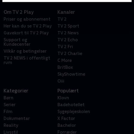
Om TV 2 Play
Kanaler
Priser og abonnement
TV 2
Her kan du se TV 2 Play
TV 2 Sport
Gavekort til TV 2 Play
TV 2 News
Support og
TV 2 Echo
Kundecenter
TV 2 Fri
Vilkår og betingelser
TV 2 Charlie
TV 2 NEWS i offentligt
C More
rum
BritBox
SkyShowtime
Oiii
Kategorier
Populært
Børn
Klovn
Serier
Badehotellet
Film
Sygeplejeskolen
Dokumentar
X Factor
Reality
Bachelor
Livsstil
Forræder