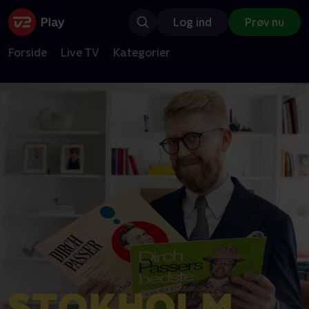
Log ind
Prøv nu
Forside
Live TV
Kategorier