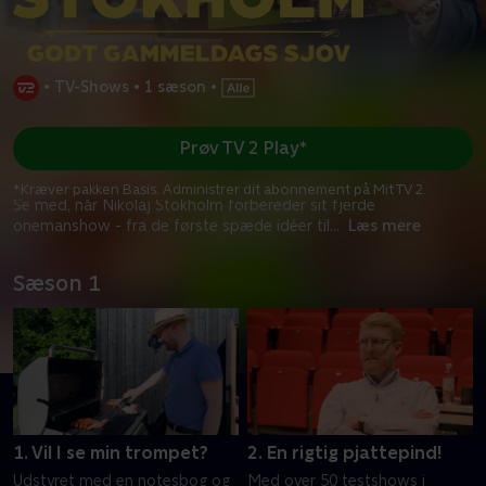
•
TV-Shows
•
1 sæson
•
Prøv TV 2 Play*
*Kræver pakken Basis. Administrer dit abonnement på Mit TV 2.
Se med, når Nikolaj Stokholm forbereder sit fjerde
onemanshow - fra de første spæde idéer til
...
Læs mere
Sæson 1
1. Vil I se min trompet?
2. En rigtig pjattepind!
Udstyret med en notesbog og
Med over 50 testshows i