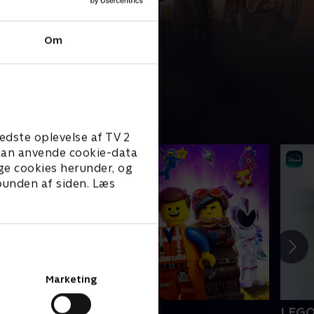
Om
edste oplevelse af TV 2
e kan anvende cookie-data
ge cookies herunder, og
 bunden af siden. Læs
Marketing
EGO filmen 2
LEGO