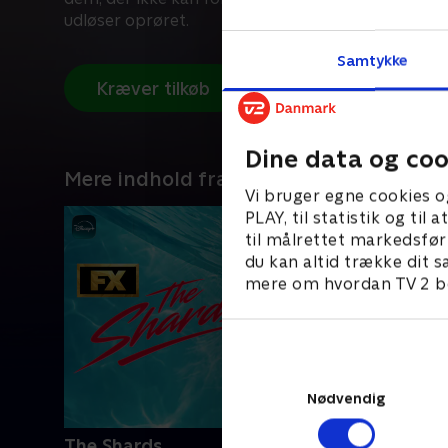
udløser oprøret.
Samtykke
Kræver tilkøb
Dine data og coo
Mere indhold fra Disney+
Vi bruger egne cookies o
PLAY, til statistik og ti
til målrettet markedsfør
du kan altid trække dit s
mere om hvordan TV 2 be
Nødvendig
The Shards