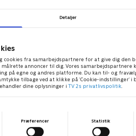
Detaljer
kies
g cookies fra samarbejdspartnere for at give dig den b
l at målrette annoncer til dig. Vores samarbejdspartner
ing på egne og andres platforme. Du kan til- og fravæl
amtykke tilbage ved at klikke på ’Cookie-indstillinger’ i
handler dine oplysninger i
TV 2s privatlivspolitik
.
Samtykkevalg
Præferencer
Statistik
Star Wars: Visions Presents - The Ninth Jedi
L