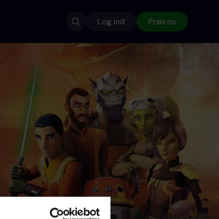
Log ind
Prøv nu