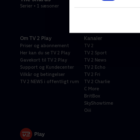
Serier • 1 sæsoner
Om TV 2 Play
Kanaler
Priser og abonnement
TV 2
Her kan du se TV 2 Play
TV 2 Sport
Gavekort til TV 2 Play
TV 2 News
Support og Kundecenter
TV 2 Echo
Vilkår og betingelser
TV 2 Fri
TV 2 NEWS i offentligt rum
TV 2 Charlie
C More
BritBox
SkyShowtime
Oiii