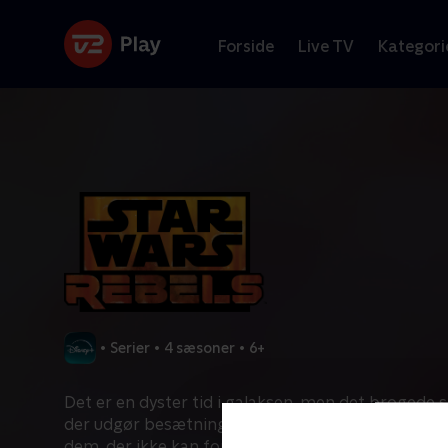
Forside
Live TV
Kategori
•
Serier
•
4 sæsoner
•
6+
Det er en dyster tid i galaksen, men det broged
der udgør besætningen på stjerneskibet Ghost, 
dem, der ikke kan forsvare sig selv, og bliver den 