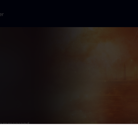
er
e sammenrend,
kæmper for
gnist, som