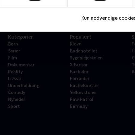
Serier • 1 sæsoner
2
Kun nødvendige cookie
Kategorier
Populært
S
Børn
Klovn
F
Serier
Badehotellet
H
Film
Sygeplejeskolen
C
Dokumentar
X Factor
T
Reality
Bachelor
B
Livsstil
Forræder
Underholdning
Bachelorette
Comedy
Yellowstone
Nyheder
Paw Patrol
Sport
Barnaby