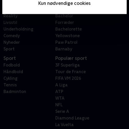
Film
Sygeplejeskolen
Kun nødvendige cookies
Dokumentar
X Factor
Reality
Bachelor
Livsstil
Forræder
Underholdning
Bachelorette
Comedy
Yellowstone
Nyheder
Paw Patrol
Sport
Barnaby
Sport
Populær sport
Fodbold
3F Superliga
Håndbold
Tour de France
Cykling
FIFA VM 2026
Tennis
A Liga
Badminton
ATP
WTA
NFL
Serie A
Diamond League
La Vuelta