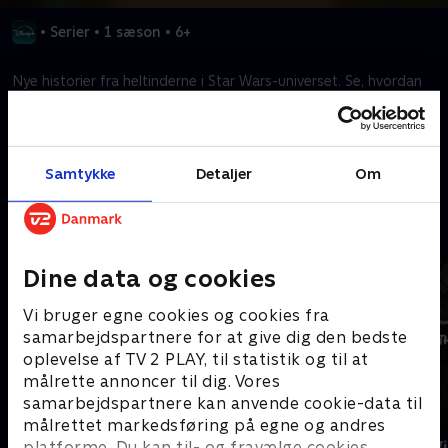
•
Serier
•
1 sæson
•
6+
Nye historier fra heltinderne i Star Wars-universet. Se, hvordan
deres valg, små som store, former Galaksens fremtid.
Kræver tilkøb
Samtykke
Detaljer
Om
Mere indhold fra Disney+
Dine data og cookies
Vi bruger egne cookies og cookies fra
samarbejdspartnere for at give dig den bedste
oplevelse af TV 2 PLAY, til statistik og til at
målrette annoncer til dig. Vores
samarbejdspartnere kan anvende cookie-data til
målrettet markedsføring på egne og andres
The Shards
Star Wars: V
platforme. Du kan til- og fravælge cookies