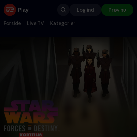
Log ind
Prøv nu
Forside
Live TV
Kategorier