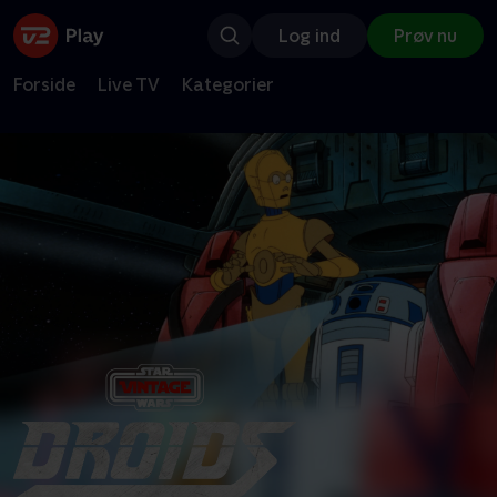
Log ind
Prøv nu
Forside
Live TV
Kategorier