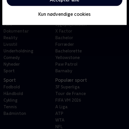
Kategorier
Populært
Børn
Klovn
Kun nødvendige cookies
Serier
Badehotellet
Film
Sygeplejeskolen
Dokumentar
X Factor
Reality
Bachelor
Livsstil
Forræder
Underholdning
Bachelorette
Comedy
Yellowstone
Nyheder
Paw Patrol
Sport
Barnaby
Sport
Populær sport
Fodbold
3F Superliga
Håndbold
Tour de France
Cykling
FIFA VM 2026
Tennis
A Liga
Badminton
ATP
WTA
NFL