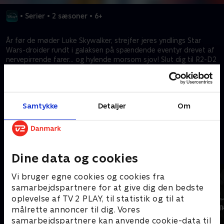
•
Serier
•
2 sæsoner
•
6+
År før de møder Luke Skywalker, strejfer jeres yndlings Star
Wars-droider rundt i galaksen på spændende eventyr drevet af
nervepirrende farer… og hylende morsom sjov! Slut dig til R2-D2
og C-3PO i denne actionfyldte animerede serie, mens de
udforsker de fjerneste afkroge af rummet på deres uendelige
jagt på en god master!
Samtykke
Detaljer
Om
Kræver tilkøb
Mere indhold fra Disney+
Dine data og cookies
Vi bruger egne cookies og cookies fra
samarbejdspartnere for at give dig den bedste
oplevelse af TV 2 PLAY, til statistik og til at
målrette annoncer til dig. Vores
samarbejdspartnere kan anvende cookie-data til