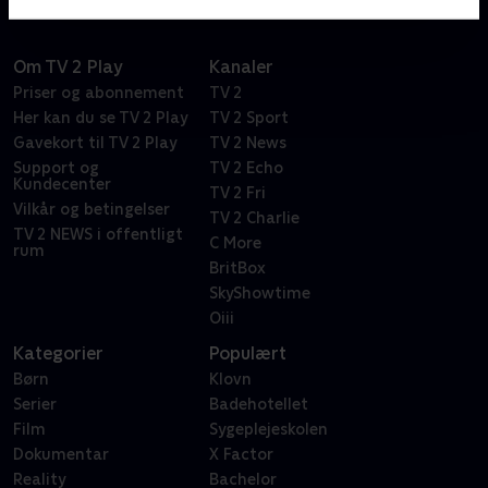
Om TV 2 Play
Kanaler
Priser og abonnement
TV 2
Her kan du se TV 2 Play
TV 2 Sport
Gavekort til TV 2 Play
TV 2 News
Support og
TV 2 Echo
Kundecenter
TV 2 Fri
Vilkår og betingelser
TV 2 Charlie
TV 2 NEWS i offentligt
C More
rum
BritBox
SkyShowtime
Oiii
Kategorier
Populært
Børn
Klovn
Serier
Badehotellet
Film
Sygeplejeskolen
Dokumentar
X Factor
Reality
Bachelor