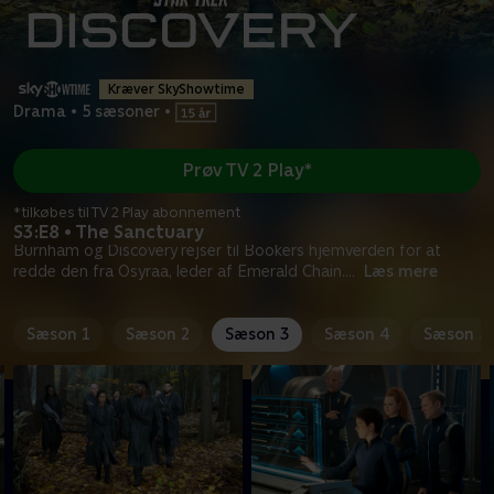
Kræver SkyShowtime
Drama
•
5 sæsoner
•
Prøv TV 2 Play*
*tilkøbes til TV 2 Play abonnement
S3:E8 • The Sanctuary
Burnham og Discovery rejser til Bookers hjemverden for at
redde den fra Osyraa, leder af Emerald Chain.
...
Læs mere
Sæson 1
Sæson 2
Sæson 3
Sæson 4
Sæson 5