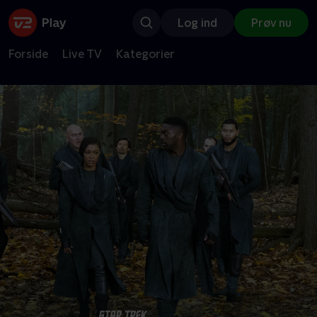
Log ind
Prøv nu
Forside
Live TV
Kategorier