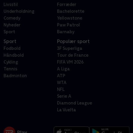
Livsstil
Forræder
Underholdning
Bachelorette
Comedy
Yellowstone
Nyheder
Paw Patrol
Sport
Barnaby
Sport
Populær sport
Fodbold
3F Superliga
Håndbold
Tour de France
Cykling
FIFA VM 2026
Tennis
A Liga
Badminton
ATP
WTA
NFL
Serie A
Diamond League
La Vuelta