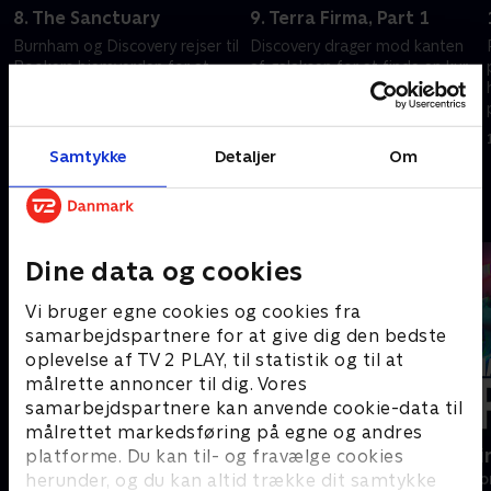
8. The Sanctuary
9. Terra Firma, Part 1
Burnham og Discovery rejser til
Discovery drager mod kanten
Bookers hjemverden for at
af galaksen for at finde en kur
redde den fra Osyraa, leder af
til Georgiou. Nyindsamlet data
Emerald Chain. Stamets og
giver et gennembrud i
Adira søger videre efter vigtig
efterforskning af Braget.
11. februar 2022 • 45 min
11. februar 2022 • 45 min
info.
Samtykke
Detaljer
Om
Andre så også
Dine data og cookies
Vi bruger egne cookies og cookies fra
samarbejdspartnere for at give dig den bedste
oplevelse af TV 2 PLAY, til statistik og til at
målrette annoncer til dig. Vores
samarbejdspartnere kan anvende cookie-data til
målrettet markedsføring på egne og andres
Doc Martin
Happy fucki
platforme. Du kan til- og fravælge cookies
herunder, og du kan altid trække dit samtykke
Drama • 10 sæsoner
Drama • 1 sæso