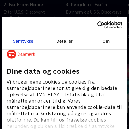
1
2. Far From Home
3. People of Earth
Efter U.S.S. Discoverys
Burnham og U.S.S. Discoverys
nødlanding på en fremmed
besætning tager til Jorden for
planet må besætningen fikse
at finde ud af, hvad der skete
skibet i en fart. Imens drager
med Føderationen i deres
Saru og Tilly ud for at finde
fravær.
11. februar 2022 • 51 min
11. februar 2022 • 45 min
Burnham.
Samtykke
Detaljer
Om
Andre så også
Dine data og cookies
Vi bruger egne cookies og cookies fra
samarbejdspartnere for at give dig den bedste
oplevelse af TV 2 PLAY, til statistik og til at
målrette annoncer til dig. Vores
samarbejdspartnere kan anvende cookie-data til
målrettet markedsføring på egne og andres
Doc Martin
Happy fucki
platforme. Du kan til- og fravælge cookies
herunder, og du kan altid trække dit samtykke
Drama • 10 sæsoner
Drama • 1 sæso