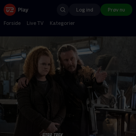
Log ind
Prøv nu
Forside
Live TV
Kategorier