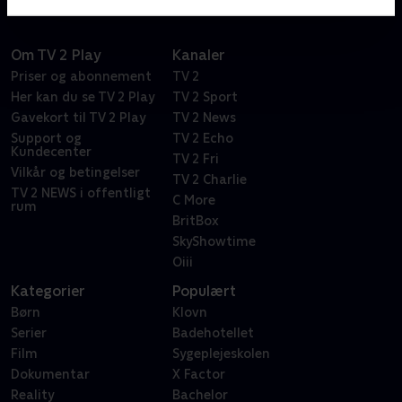
Om TV 2 Play
Kanaler
Priser og abonnement
TV 2
Her kan du se TV 2 Play
TV 2 Sport
Gavekort til TV 2 Play
TV 2 News
Support og
TV 2 Echo
Kundecenter
TV 2 Fri
Vilkår og betingelser
TV 2 Charlie
TV 2 NEWS i offentligt
C More
rum
BritBox
SkyShowtime
Oiii
Kategorier
Populært
Børn
Klovn
Serier
Badehotellet
Film
Sygeplejeskolen
Dokumentar
X Factor
Reality
Bachelor