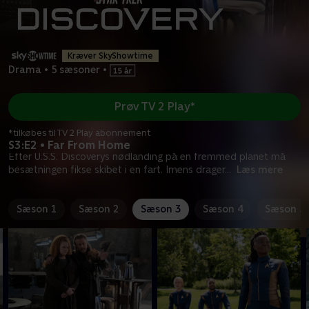
Kræver SkyShowtime
Drama
•
5 sæsoner
•
Prøv TV 2 Play*
*tilkøbes til TV 2 Play abonnement
S3:E2 • Far From Home
Efter U.S.S. Discoverys nødlanding på en fremmed planet må
besætningen fikse skibet i en fart. Imens drager
...
Læs mere
Sæson 1
Sæson 2
Sæson 3
Sæson 4
Sæson 5