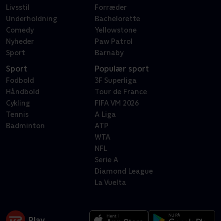
Livsstil
Forræder
Underholdning
Bachelorette
Comedy
Yellowstone
Nyheder
Paw Patrol
Sport
Barnaby
Sport
Populær sport
Fodbold
3F Superliga
Håndbold
Tour de France
Cykling
FIFA VM 2026
Tennis
A Liga
Badminton
ATP
WTA
NFL
Serie A
Diamond League
La Vuelta