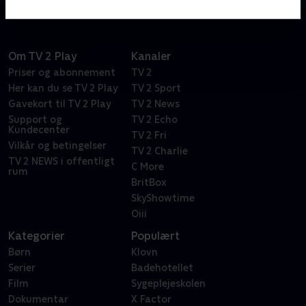
Om TV 2 Play
Kanaler
Priser og abonnement
TV 2
Her kan du se TV 2 Play
TV 2 Sport
Gavekort til TV 2 Play
TV 2 News
Support og
TV 2 Echo
Kundecenter
TV 2 Fri
Vilkår og betingelser
TV 2 Charlie
TV 2 NEWS i offentligt
C More
rum
BritBox
SkyShowtime
Oiii
Kategorier
Populært
Børn
Klovn
Serier
Badehotellet
Film
Sygeplejeskolen
Dokumentar
X Factor