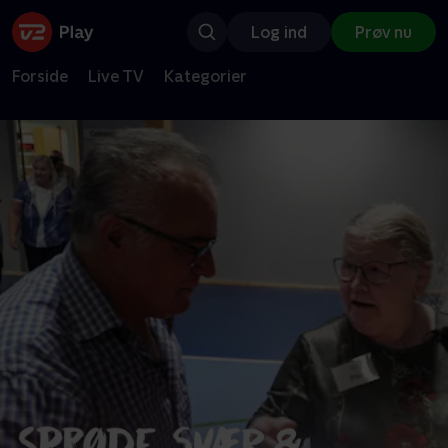
Log ind
Prøv nu
Forside
Live TV
Kategorier