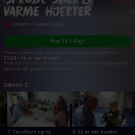
•
Livsstil
•
1 sæson
•
Prøv TV 2 Play*
*Kræver pakken Basis. Administrer dit abonnement på Mit TV 2.
S1:E8 • Så er der banko!
Mulle har fået nyt job, men der er stadig tid til at hjælpe andre -
også når det gælder et spil banko.
Sæson 1
7. Tarotkort og ny
8. Så er der banko!