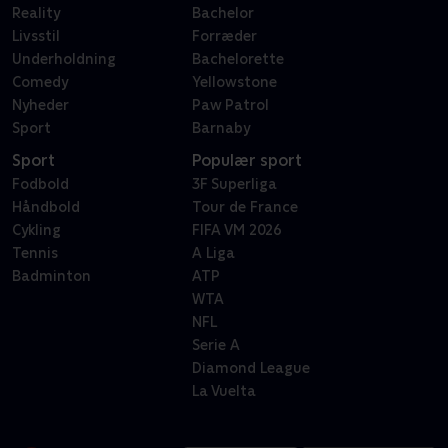
Reality
Bachelor
Livsstil
Forræder
Underholdning
Bachelorette
Comedy
Yellowstone
Nyheder
Paw Patrol
Sport
Barnaby
Sport
Populær sport
Fodbold
3F Superliga
Håndbold
Tour de France
Cykling
FIFA VM 2026
Tennis
A Liga
Badminton
ATP
WTA
NFL
Serie A
Diamond League
La Vuelta