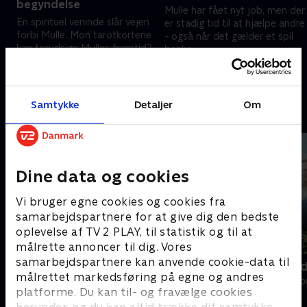
begyndelse
Mulle har fået nyt job, men der
En spirituel veninde slår vejen
er stadig tid til at hjælpe andre
forbi Mulle. Mon tarotkortene
- også når det gælder et spil
kan forudsige Mulles fremtid?
banko.
29. januar 2026 • 9 min
5. februar 2026 • 9 min
Samtykke
Detaljer
Om
Andre så også
Dine data og cookies
Vi bruger egne cookies og cookies fra
samarbejdspartnere for at give dig den bedste
oplevelse af TV 2 PLAY, til statistik og til at
målrette annoncer til dig. Vores
samarbejdspartnere kan anvende cookie-data til
Jul på alpehotellet
To ens - me
målrettet markedsføring på egne og andres
Livsstil • 1 sæsoner
Livsstil • 2 sæs
platforme. Du kan til- og fravælge cookies