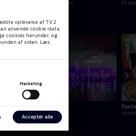
taknemmelig.
8. januar 2026 • 9 min
15. ja
edste oplevelse af TV 2
e kan anvende cookie-data
ge cookies herunder, og
 bunden af siden. Læs
Marketing
ulelys for millioner
Fanta
022 • Livsstil • 46 min
Livssti
s
Acceptér alle