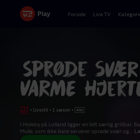
Forside
Live TV
Kategori
•
Livsstil
•
1 sæson
•
I Holeby på Lolland ligger en lidt særlig grillbar. B
Mulle, som ikke bare serverer sprøde svær og
...
L