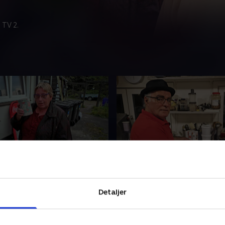
 TV 2.
klarer kaffen
3. Cassandras julegave
er et par udfordringer i
Grillbaren har egentlig julel
Detaljer
. Heldigvis er der altid ro at
men alligevel myldrer folk i
aglokalet – med en kop kaffe
gennem bagdøren. For Mull
brygget af Gitte.
alle dem, der ikke har et ste