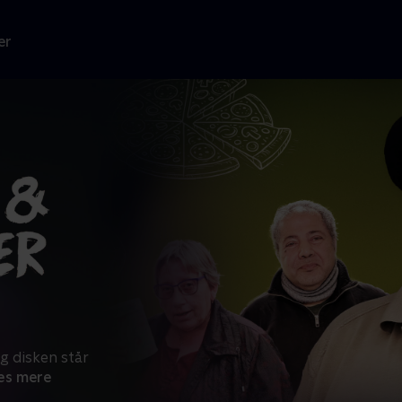
er
ag disken står
æs mere