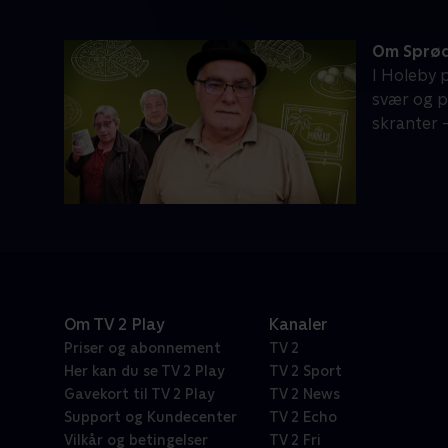
Om Sprød
I Holeby p
svær og p
skranter -
Om TV 2 Play
Kanaler
Priser og abonnement
TV 2
Her kan du se TV 2 Play
TV 2 Sport
Gavekort til TV 2 Play
TV 2 News
Support og Kundecenter
TV 2 Echo
Vilkår og betingelser
TV 2 Fri