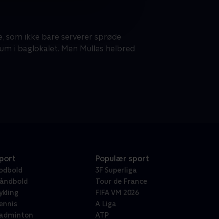
lle, som ikke bare serverer sprøde
rum i baglokalet. Men Mulles helbred
port
Populær sport
odbold
3F Superliga
åndbold
Tour de France
ykling
FIFA VM 2026
ennis
A Liga
adminton
ATP