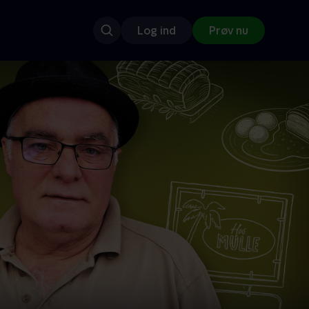
Log ind
Prøv nu