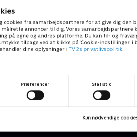
julen.
er 2025 • 9 min
1. januar 2026 • 9 min
kies
g cookies fra samarbejdspartnere for at give dig den b
l at målrette annoncer til dig. Vores samarbejdspartner
ing på egne og andres platforme. Du kan til- og fravæl
amtykke tilbage ved at klikke på ’Cookie-indstillinger’ i
handler dine oplysninger i
TV 2s privatlivspolitik
.
Samtykkevalg
Præferencer
Statistik
Jul på slottet - Warwick
J
2020 • Livsstil • 46 min
2
Kun nødvendige cookie