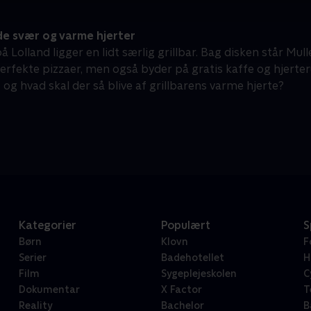
e svær og varme hjerter
å Lolland ligger en lidt særlig grillbar. Bag disken står Mu
erfekte pizzaer, men også byder på gratis kaffe og hjerte
 og hvad skal der så blive af grillbarens varme hjerte?
Kategorier
Populært
S
Børn
Klovn
F
Serier
Badehotellet
H
Film
Sygeplejeskolen
C
Dokumentar
X Factor
T
Reality
Bachelor
B