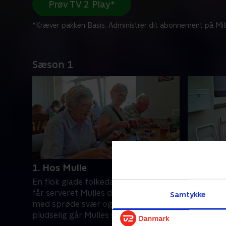
Prøv TV 2 Play*
*Kræver pakken Basis. Administrer dit abonnement på Mit
Sæson 1
1. Hos Mulle
2. Gitte 
En flok glade folkedansere fra Stevns
Mulle mød
får serveret Mulles dejlige flæskesteg
grillbaren
Samtykke
med sprøde svær og højt humør. Men
finde i b
pludselig går Mulles skulder af led.
i hånden, 