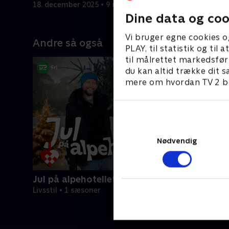
18. december 2025 • 9 min
25. decemb
Dine data og coo
Vi bruger egne cookies o
Andre så også
PLAY, til statistik og ti
til målrettet markedsfør
du kan altid trække dit s
mere om hvordan TV 2 be
Nødvendig
Jul på alpehotellet
Livsstil • 1 sæsoner