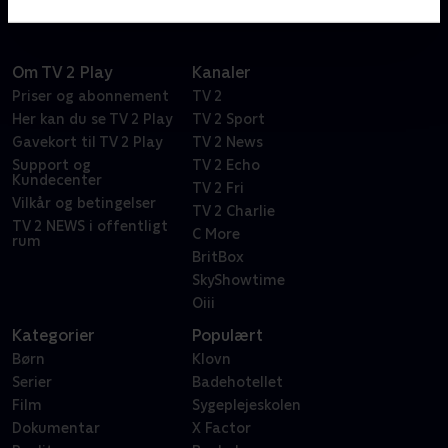
Om TV 2 Play
Kanaler
Priser og abonnement
TV 2
Her kan du se TV 2 Play
TV 2 Sport
Gavekort til TV 2 Play
TV 2 News
Support og
TV 2 Echo
Kundecenter
TV 2 Fri
Vilkår og betingelser
TV 2 Charlie
TV 2 NEWS i offentligt
C More
rum
BritBox
SkyShowtime
Oiii
Kategorier
Populært
Børn
Klovn
Serier
Badehotellet
Film
Sygeplejeskolen
Dokumentar
X Factor