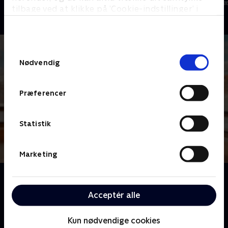
TV-Shows • 1 sæsoner
TV-Shows • 1 s
tilbage ved at klikke på ’Cookie-indstillinger’ i
bunden af siden. Læs mere om hvordan TV 2
behandler dine oplysninger i
TV 2s privatlivspolitik
.
Samtykkevalg
Nødvendig
Præferencer
Statistik
Marketing
Om Spørg Charlie
Meyerheim og hans panel af kendte danskere er klar
Acceptér alle
til at dele generøst ud af erfaringer og anekdoter for
at hjælpe danskerne med deres dilemmaer.
Kun nødvendige cookies