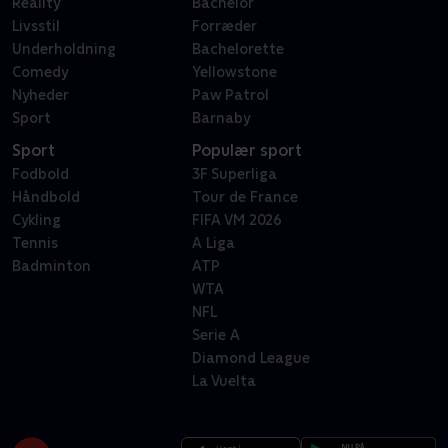
Reality
Bachelor
Livsstil
Forræder
Underholdning
Bachelorette
Comedy
Yellowstone
Nyheder
Paw Patrol
Sport
Barnaby
Sport
Populær sport
Fodbold
3F Superliga
Håndbold
Tour de France
Cykling
FIFA VM 2026
Tennis
A Liga
Badminton
ATP
WTA
NFL
Serie A
Diamond League
La Vuelta