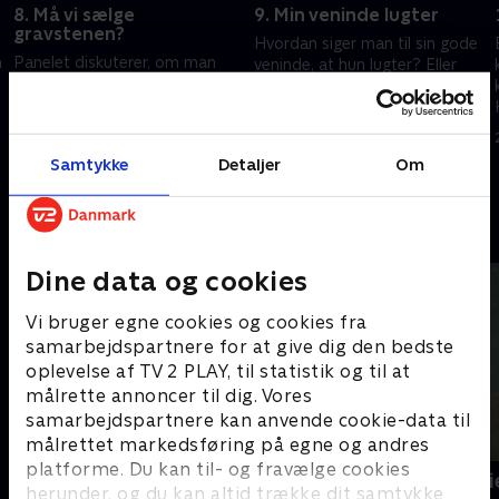
8. Må vi sælge
9. Min veninde lugter
gravstenen?
Hvordan siger man til sin gode
n
Panelet diskuterer, om man
veninde, at hun lugter? Eller
kan sælge sine forældres
skal man overhovedet sige
gravsten, nu hvor graven er
noget? Panelet diskuterer også
nedlagt. Og er det okay at
bordskik og uhensigtsmæssige
20. oktober 2025 • 29 min
n
jagte kærligheden, selvom man
toiletvaner.
13. oktober 2025 • 29 min
Samtykke
Detaljer
Om
er terminalt syg?
Andre så også
Dine data og cookies
Vi bruger egne cookies og cookies fra
samarbejdspartnere for at give dig den bedste
oplevelse af TV 2 PLAY, til statistik og til at
målrette annoncer til dig. Vores
samarbejdspartnere kan anvende cookie-data til
målrettet markedsføring på egne og andres
platforme. Du kan til- og fravælge cookies
Danmarks dummeste
Spørg Charlie
herunder, og du kan altid trække dit samtykke