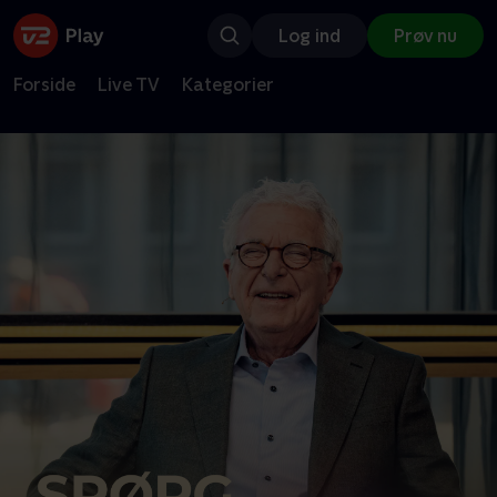
Log ind
Prøv nu
Forside
Live TV
Kategorier