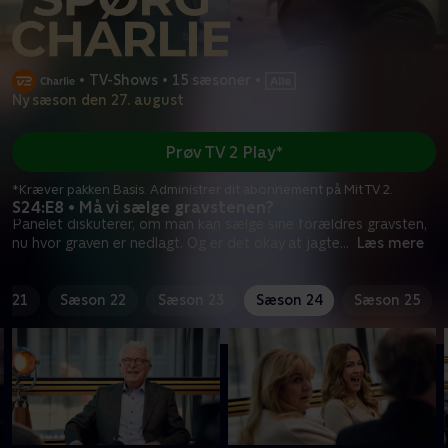
•
TV-Shows
•
15 sæsoner
•
Ny sæson den 27. august
Prøv TV 2 Play*
*Kræver pakken Basis. Administrer dit abonnement på Mit TV 2.
S24:E8 • Må vi sælge gravstenen?
Panelet diskuterer, om man kan sælge sine forældres gravsten,
nu hvor graven er nedlagt. Og er det okay at jagte
...
Læs mere
n 21
Sæson 22
Sæson 23
Sæson 24
Sæson 25