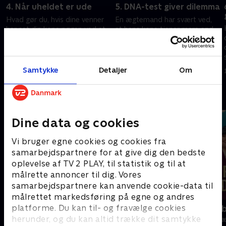
4. Når uheldet er ude
5. DNA-test giver dilemma
Hvad gør du, hvis dine venner
En ægtemand har svært ved,
har set din kone nøgen ved et
at hans kone tjener mere end
uheld? Og kan man fortælle sin
ham, og så har en kvinde
kæreste, at man synes, han er
fundet sin halvbror i Bolivia -
blevet for tyk? Det svarer
fordi hendes far har haft en
26. september 2022 • 29 min
3. oktober 2022 • 29 min
panelet på.
affære.
Samtykke
Detaljer
Om
Andre så også
Dine data og cookies
Vi bruger egne cookies og cookies fra
samarbejdspartnere for at give dig den bedste
oplevelse af TV 2 PLAY, til statistik og til at
målrette annoncer til dig. Vores
samarbejdspartnere kan anvende cookie-data til
målrettet markedsføring på egne og andres
platforme. Du kan til- og fravælge cookies
Danmarks dummeste
Jo færre jo 
herunder, og du kan altid trække dit samtykke
TV-Shows • 1 sæsoner
TV-Shows • 9 s