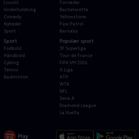
Livsstil
Forræder
Underholdning
Bachelorette
Comedy
Yellowstone
Nyheder
Paw Patrol
Sport
Barnaby
Sport
Populær sport
Fodbold
3F Superliga
Håndbold
Tour de France
Cykling
FIFA VM 2026
Tennis
A Liga
Badminton
ATP
WTA
NFL
Serie A
Diamond League
La Vuelta