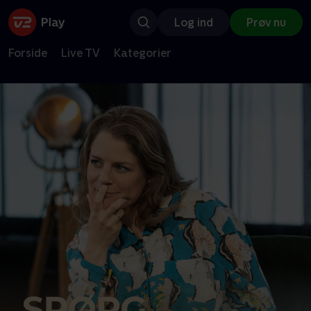
Log ind
Prøv nu
Forside
Live TV
Kategorier