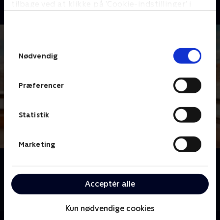
tilbage ved at klikke på ’Cookie-indstillinger’ i
bunden af siden. Læs mere om hvordan TV 2
behandler dine oplysninger i
TV 2s privatlivspolitik
.
Samtykkevalg
Nødvendig
Præferencer
Statistik
Marketing
Om Spørg Charlie
Meyerheim og hans panel af kendte danskere er klar
Acceptér alle
til at dele generøst ud af erfaringer og anekdoter for
at hjælpe danskerne med deres dilemmaer.
Kun nødvendige cookies