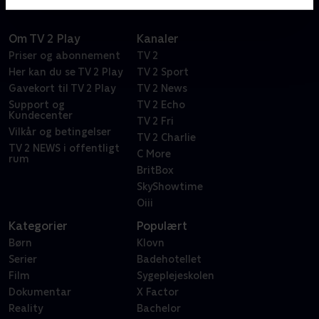
Om TV 2 Play
Kanaler
Priser og abonnement
TV 2
Her kan du se TV 2 Play
TV 2 Sport
Gavekort til TV 2 Play
TV 2 News
Support og
TV 2 Echo
Kundecenter
TV 2 Fri
Vilkår og betingelser
TV 2 Charlie
TV 2 NEWS i offentligt
C More
rum
BritBox
SkyShowtime
Oiii
Kategorier
Populært
Børn
Klovn
Serier
Badehotellet
Film
Sygeplejeskolen
Dokumentar
X Factor
Reality
Bachelor